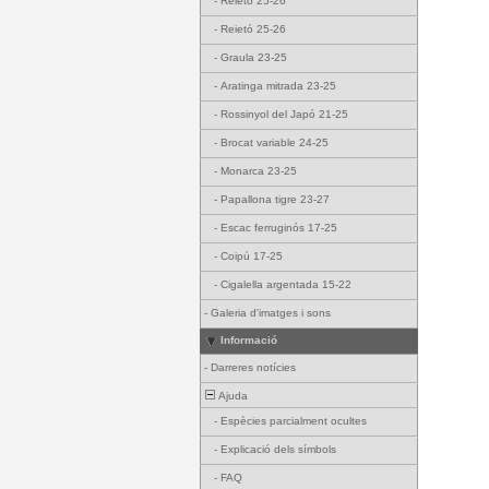
-
Reietó 25-26
-
Reietó 25-26
-
Graula 23-25
-
Aratinga mitrada 23-25
-
Rossinyol del Japó 21-25
-
Brocat variable 24-25
-
Monarca 23-25
-
Papallona tigre 23-27
-
Escac ferruginós 17-25
-
Coipú 17-25
-
Cigalella argentada 15-22
-
Galeria d'imatges i sons
Informació
-
Darreres notícies
Ajuda
-
Espècies parcialment ocultes
-
Explicació dels símbols
-
FAQ