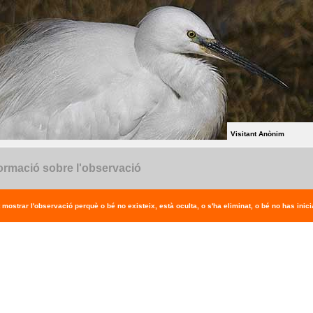
Visitant Anònim
ormació sobre l'observació
 mostrar l'observació perquè o bé no existeix, està oculta, o s'ha eliminat, o bé no has inicia