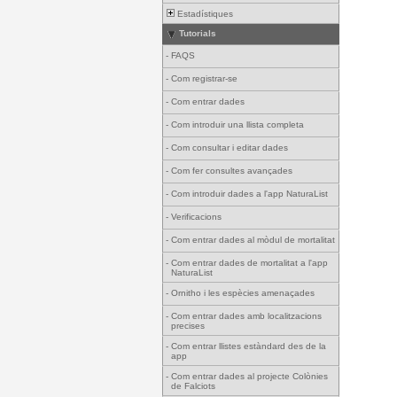
Estadístiques
Tutorials
-
FAQS
-
Com registrar-se
-
Com entrar dades
-
Com introduir una llista completa
-
Com consultar i editar dades
-
Com fer consultes avançades
-
Com introduir dades a l'app NaturaList
-
Verificacions
-
Com entrar dades al mòdul de mortalitat
-
Com entrar dades de mortalitat a l'app
NaturaList
-
Ornitho i les espècies amenaçades
-
Com entrar dades amb localitzacions
precises
-
Com entrar llistes estàndard des de la
app
-
Com entrar dades al projecte Colònies
de Falciots