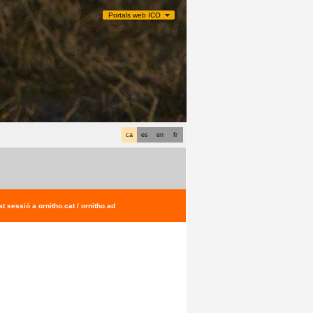
Portals web ICO
ca
es
en
fr
t sessió a ornitho.cat / ornitho.ad