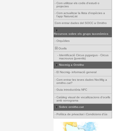
-
Com utilitzar els codis d'estudi o
projectes
-
Com actualitzar la llista d'espècies a
l'app NaturaList
Com entrar dades del SOCC a Ornitho
Recursos sobre els grups taxonòmics
-
Orquídies
Ocells
-
Identificació Circus pygargus - Circus
macrourus (juvenils)
Nocmig a Ornitho
-
El Nocmig- informació general
-
Com entrar les teves dades NocMig a
ornitho.cat?
-
Guia introductòria NFC
-
Catàleg visual de vocalitzacions d'ocells
amb sonograma
Sobre ornitho.cat
-
Política de privacitat i Condicions d'ús