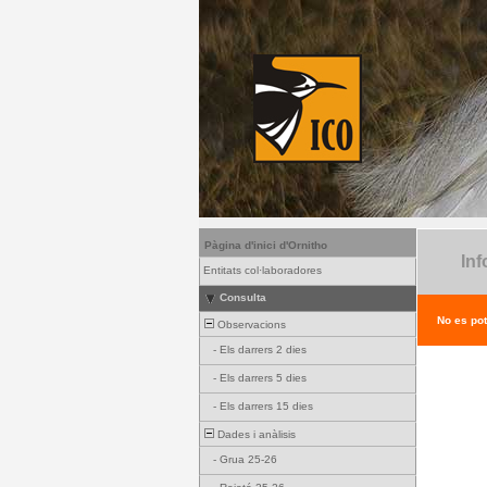
Pàgina d'inici d'Ornitho
Inf
Entitats col·laboradores
Consulta
No es pot
Observacions
-
Els darrers 2 dies
-
Els darrers 5 dies
-
Els darrers 15 dies
Dades i anàlisis
-
Grua 25-26