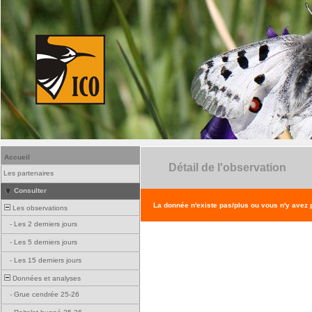
Accueil
Détail de l'observation
Les partenaires
Consulter
La donnée n'existe pas/plus ou vous n'y avez
Les observations
-
Les 2 derniers jours
-
Les 5 derniers jours
-
Les 15 derniers jours
Données et analyses
-
Grue cendrée 25-26