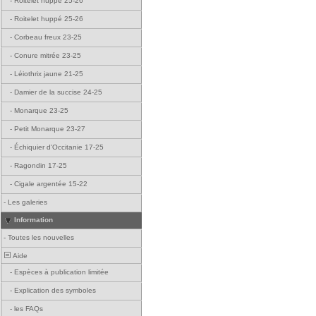
-
Roitelet huppé 25-26
-
Roitelet huppé 25-26
-
Corbeau freux 23-25
-
Conure mitrée 23-25
-
Léiothrix jaune 21-25
-
Damier de la succise 24-25
-
Monarque 23-25
-
Petit Monarque 23-27
-
Échiquier d'Occitanie 17-25
-
Ragondin 17-25
-
Cigale argentée 15-22
-
Les galeries
Information
-
Toutes les nouvelles
Aide
-
Espèces à publication limitée
-
Explication des symboles
-
les FAQs