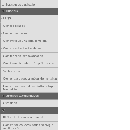
Statistiques d'utilisation
Tutoriels
-
FAQS
-
Com registrar-se
-
Com entrar dades
-
Com introduir una llista completa
-
Com consultar i editar dades
-
Com fer consultes avançades
-
Com introduir dades a l'app NaturaList
-
Verificacions
-
Com entrar dades al mòdul de mortalitat
-
Com entrar dades de mortalitat a l'app
NaturaList
Groupes taxonomiques
-
Orchidées
-
El Nocmig- informació general
-
Com entrar les teves dades NocMig a
ornitho.cat?