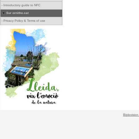
-
Introductory guide to NFC
Sur ornitho.cat
-
Privacy Policy & Terms of use
Biolovision