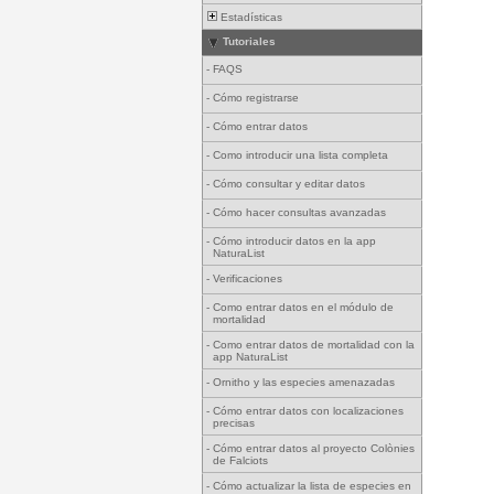
Estadísticas
Tutoriales
-
FAQS
-
Cómo registrarse
-
Cómo entrar datos
-
Como introducir una lista completa
-
Cómo consultar y editar datos
-
Cómo hacer consultas avanzadas
-
Cómo introducir datos en la app
NaturaList
-
Verificaciones
-
Como entrar datos en el módulo de
mortalidad
-
Como entrar datos de mortalidad con la
app NaturaList
-
Ornitho y las especies amenazadas
-
Cómo entrar datos con localizaciones
precisas
-
Cómo entrar datos al proyecto Colònies
de Falciots
-
Cómo actualizar la lista de especies en