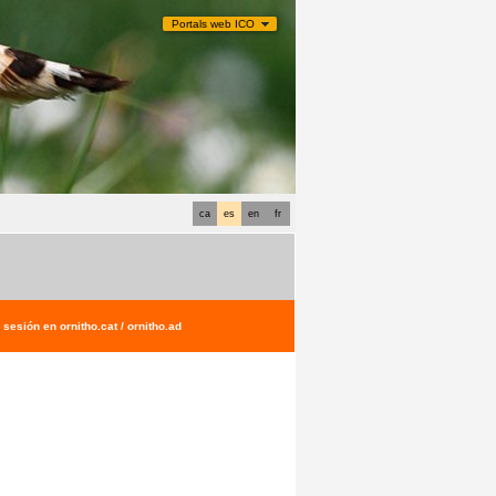
Portals web ICO
ca
es
en
fr
sesión en ornitho.cat / ornitho.ad