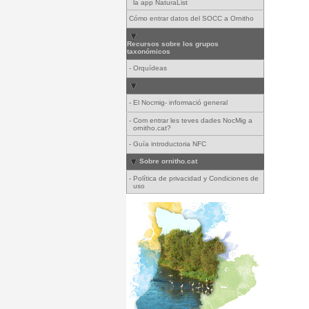
la app NaturaList
Cómo entrar datos del SOCC a Ornitho
Recursos sobre los grupos
taxonómicos
-
Orquídeas
-
El Nocmig- informació general
-
Com entrar les teves dades NocMig a
ornitho.cat?
-
Guía introductoria NFC
Sobre ornitho.cat
-
Política de privacidad y Condiciones de
uso