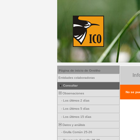
Página de inicio de Ornitho
Inf
Entidades colaboradoras
Consultar
No se pue
Observaciones
-
Los últimos 2 días
-
Los últimos 5 días
-
Los últimos 15 días
Datos y análisis
-
Grulla Común 25-26