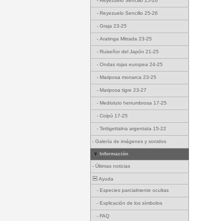
-
Reyezuelo Sencillo 25-26
-
Reyezuelo Sencillo 25-26
-
Graja 23-25
-
Aratinga Mitrada 23-25
-
Ruiseñor del Japón 21-25
-
Ondas rojas europea 24-25
-
Mariposa monarca 23-25
-
Mariposa tigre 23-27
-
Medioluto herrumbrosa 17-25
-
Coipú 17-25
-
Tettigettalna argentata 15-22
-
Galería de imágenes y sonidos
Información
-
Últimas noticias
Ayuda
-
Especies parcialmente ocultas
-
Explicación de los símbolos
-
FAQ