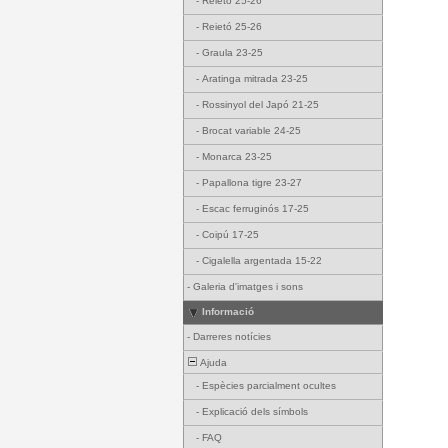
-
Reietó 25-26
-
Reietó 25-26
-
Graula 23-25
-
Aratinga mitrada 23-25
-
Rossinyol del Japó 21-25
-
Brocat variable 24-25
-
Monarca 23-25
-
Papallona tigre 23-27
-
Escac ferruginós 17-25
-
Coipú 17-25
-
Cigalella argentada 15-22
-
Galeria d'imatges i sons
Informació
-
Darreres notícies
Ajuda
-
Espècies parcialment ocultes
-
Explicació dels símbols
-
FAQ