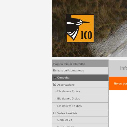
Pàgina d'inici d'Ornitho
Inf
Entitats col·laboradores
Consulta
No es pot
Observacions
-
Els darrers 2 dies
-
Els darrers 5 dies
-
Els darrers 15 dies
Dades i anàlisis
-
Grua 25-26