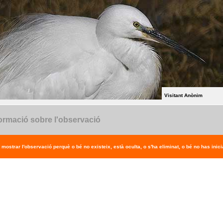
Visitant Anònim
ormació sobre l'observació
 mostrar l'observació perquè o bé no existeix, està oculta, o s'ha eliminat, o bé no has inicia