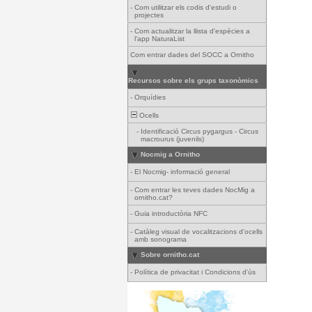
-
Com utilitzar els codis d'estudi o
projectes
-
Com actualitzar la llista d'espècies a
l'app NaturaList
Com entrar dades del SOCC a Ornitho
Recursos sobre els grups taxonòmics
-
Orquídies
Ocells
-
Identificació Circus pygargus - Circus
macrourus (juvenils)
Nocmig a Ornitho
-
El Nocmig- informació general
-
Com entrar les teves dades NocMig a
ornitho.cat?
-
Guia introductòria NFC
-
Catàleg visual de vocalitzacions d'ocells
amb sonograma
Sobre ornitho.cat
-
Política de privacitat i Condicions d'ús