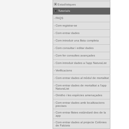
Estadístiques
Tutorials
-
FAQS
-
Com registrar-se
-
Com entrar dades
-
Com introduir una llista completa
-
Com consultar i editar dades
-
Com fer consultes avançades
-
Com introduir dades a l'app NaturaList
-
Verificacions
-
Com entrar dades al mòdul de mortalitat
-
Com entrar dades de mortalitat a l'app
NaturaList
-
Ornitho i les espècies amenaçades
-
Com entrar dades amb localitzacions
precises
-
Com entrar llistes estàndard des de la
app
-
Com entrar dades al projecte Colònies
de Falciots