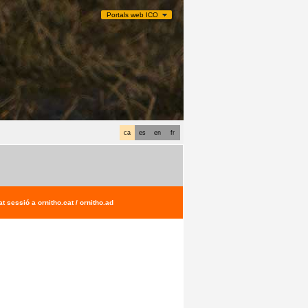
Portals web ICO
ca
es
en
fr
t sessió a ornitho.cat / ornitho.ad