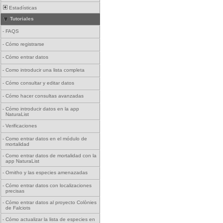
Estadísticas
Tutoriales
-
FAQS
-
Cómo registrarse
-
Cómo entrar datos
-
Como introducir una lista completa
-
Cómo consultar y editar datos
-
Cómo hacer consultas avanzadas
-
Cómo introducir datos en la app
NaturaList
-
Verificaciones
-
Como entrar datos en el módulo de
mortalidad
-
Como entrar datos de mortalidad con la
app NaturaList
-
Ornitho y las especies amenazadas
-
Cómo entrar datos con localizaciones
precisas
-
Cómo entrar datos al proyecto Colònies
de Falciots
-
Cómo actualizar la lista de especies en