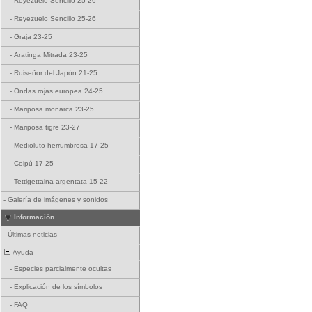
-
Reyezuelo Sencillo 25-26
-
Reyezuelo Sencillo 25-26
-
Graja 23-25
-
Aratinga Mitrada 23-25
-
Ruiseñor del Japón 21-25
-
Ondas rojas europea 24-25
-
Mariposa monarca 23-25
-
Mariposa tigre 23-27
-
Medioluto herrumbrosa 17-25
-
Coipú 17-25
-
Tettigettalna argentata 15-22
-
Galería de imágenes y sonidos
Información
-
Últimas noticias
Ayuda
-
Especies parcialmente ocultas
-
Explicación de los símbolos
-
FAQ