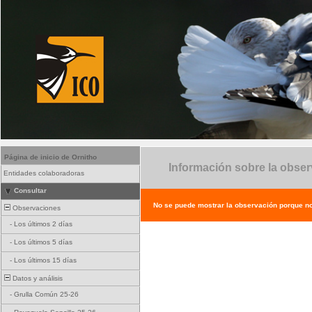
Página de inicio de Ornitho
Información sobre la obse
Entidades colaboradoras
Consultar
No se puede mostrar la observación porque no e
Observaciones
-
Los últimos 2 días
-
Los últimos 5 días
-
Los últimos 15 días
Datos y análisis
-
Grulla Común 25-26