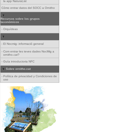
la app NaturaList
Cómo entrar datos del SOCC a Ornitho
Recursos sobre los grupos
taxonómicos
-
Orquídeas
-
El Nocmig- informació general
-
Com entrar les teves dades NocMig a
ornitho.cat?
-
Guía introductoria NFC
Sobre ornitho.cat
-
Política de privacidad y Condiciones de
uso