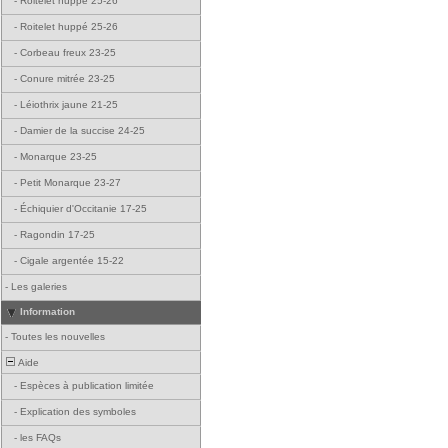
-
Roitelet huppé 25-26
-
Roitelet huppé 25-26
-
Corbeau freux 23-25
-
Conure mitrée 23-25
-
Léiothrix jaune 21-25
-
Damier de la succise 24-25
-
Monarque 23-25
-
Petit Monarque 23-27
-
Échiquier d'Occitanie 17-25
-
Ragondin 17-25
-
Cigale argentée 15-22
-
Les galeries
Information
-
Toutes les nouvelles
Aide
-
Espèces à publication limitée
-
Explication des symboles
-
les FAQs