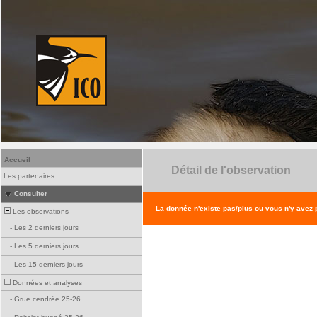
Accueil
Détail de l'observation
Les partenaires
Consulter
La donnée n'existe pas/plus ou vous n'y avez
Les observations
-
Les 2 derniers jours
-
Les 5 derniers jours
-
Les 15 derniers jours
Données et analyses
-
Grue cendrée 25-26