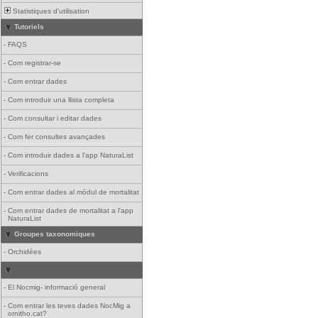
Statistiques d'utilisation
Tutoriels
-
FAQS
-
Com registrar-se
-
Com entrar dades
-
Com introduir una llista completa
-
Com consultar i editar dades
-
Com fer consultes avançades
-
Com introduir dades a l'app NaturaList
-
Verificacions
-
Com entrar dades al mòdul de mortalitat
-
Com entrar dades de mortalitat a l'app
NaturaList
Groupes taxonomiques
-
Orchidées
-
El Nocmig- informació general
-
Com entrar les teves dades NocMig a
ornitho.cat?