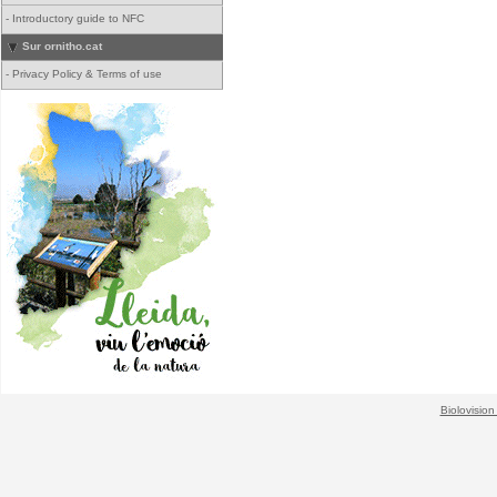
-
Introductory guide to NFC
Sur ornitho.cat
-
Privacy Policy & Terms of use
Biolovision