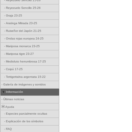
-
Reyezuelo Sencillo 25-26
-
Reyezuelo Sencillo 25-26
-
Graja 23-25
-
Aratinga Mitrada 23-25
-
Ruiseñor del Japón 21-25
-
Ondas rojas europea 24-25
-
Mariposa monarca 23-25
-
Mariposa tigre 23-27
-
Medioluto herrumbrosa 17-25
-
Coipú 17-25
-
Tettigettalna argentata 15-22
-
Galería de imágenes y sonidos
Información
-
Últimas noticias
Ayuda
-
Especies parcialmente ocultas
-
Explicación de los símbolos
-
FAQ