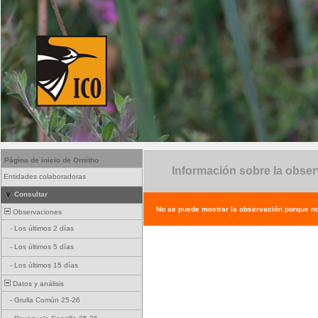
Página de inicio de Ornitho
Información sobre la obse
Entidades colaboradoras
Consultar
No se puede mostrar la observación porque no e
Observaciones
-
Los últimos 2 días
-
Los últimos 5 días
-
Los últimos 15 días
Datos y análisis
-
Grulla Común 25-26