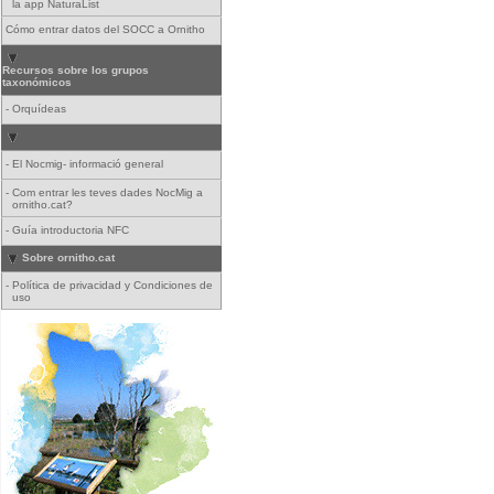
la app NaturaList
Cómo entrar datos del SOCC a Ornitho
Recursos sobre los grupos
taxonómicos
-
Orquídeas
-
El Nocmig- informació general
-
Com entrar les teves dades NocMig a
ornitho.cat?
-
Guía introductoria NFC
Sobre ornitho.cat
-
Política de privacidad y Condiciones de
uso