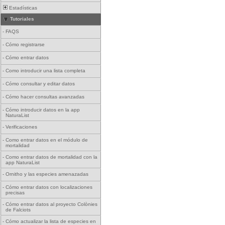
Estadísticas
Tutoriales
-
FAQS
-
Cómo registrarse
-
Cómo entrar datos
-
Como introducir una lista completa
-
Cómo consultar y editar datos
-
Cómo hacer consultas avanzadas
-
Cómo introducir datos en la app
NaturaList
-
Verificaciones
-
Como entrar datos en el módulo de
mortalidad
-
Como entrar datos de mortalidad con la
app NaturaList
-
Ornitho y las especies amenazadas
-
Cómo entrar datos con localizaciones
precisas
-
Cómo entrar datos al proyecto Colònies
de Falciots
-
Cómo actualizar la lista de especies en