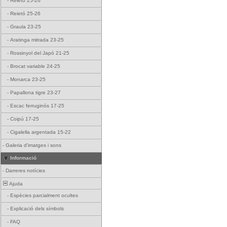
-
Reietó 25-26
-
Reietó 25-26
-
Graula 23-25
-
Aratinga mitrada 23-25
-
Rossinyol del Japó 21-25
-
Brocat variable 24-25
-
Monarca 23-25
-
Papallona tigre 23-27
-
Escac ferruginós 17-25
-
Coipú 17-25
-
Cigalella argentada 15-22
-
Galeria d'imatges i sons
Informació
-
Darreres notícies
Ajuda
-
Espècies parcialment ocultes
-
Explicació dels símbols
-
FAQ