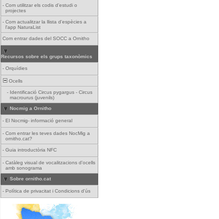
-
Com utilitzar els codis d'estudi o
projectes
-
Com actualitzar la llista d'espècies a
l'app NaturaList
Com entrar dades del SOCC a Ornitho
Recursos sobre els grups taxonòmics
-
Orquídies
Ocells
-
Identificació Circus pygargus - Circus
macrourus (juvenils)
Nocmig a Ornitho
-
El Nocmig- informació general
-
Com entrar les teves dades NocMig a
ornitho.cat?
-
Guia introductòria NFC
-
Catàleg visual de vocalitzacions d'ocells
amb sonograma
Sobre ornitho.cat
-
Política de privacitat i Condicions d'ús