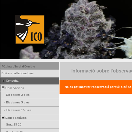
Pàgina d'inici d'Ornitho
Informació sobre l'observa
Entitats col·laboradores
Consulta
No es pot mostrar l'observació perquè o bé no ex
Observacions
-
Els darrers 2 dies
-
Els darrers 5 dies
-
Els darrers 15 dies
Dades i anàlisis
-
Grua 25-26