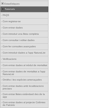
Estadístiques
Tutorials
-
FAQS
-
Com registrar-se
-
Com entrar dades
-
Com introduir una llista completa
-
Com consultar i editar dades
-
Com fer consultes avançades
-
Com introduir dades a l'app NaturaList
-
Verificacions
-
Com entrar dades al mòdul de mortalitat
-
Com entrar dades de mortalitat a l'app
NaturaList
-
Ornitho i les espècies amenaçades
-
Com entrar dades amb localitzacions
precises
-
Com entrar llistes estàndard des de la
app
-
Com entrar dades al projecte Colònies
de Falciots