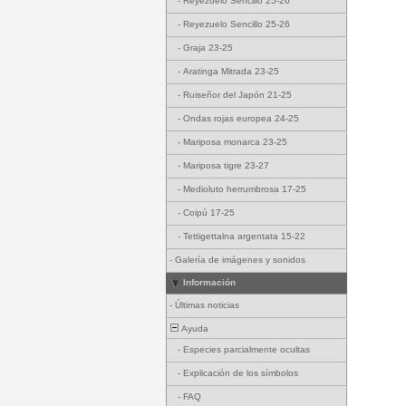
-
Reyezuelo Sencillo 25-26
-
Reyezuelo Sencillo 25-26
-
Graja 23-25
-
Aratinga Mitrada 23-25
-
Ruiseñor del Japón 21-25
-
Ondas rojas europea 24-25
-
Mariposa monarca 23-25
-
Mariposa tigre 23-27
-
Medioluto herrumbrosa 17-25
-
Coipú 17-25
-
Tettigettalna argentata 15-22
-
Galería de imágenes y sonidos
Información
-
Últimas noticias
Ayuda
-
Especies parcialmente ocultas
-
Explicación de los símbolos
-
FAQ