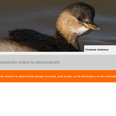
Visitante Anónimo
ormación sobre la observación
de mostrar la observación porque no existe, está oculta, se ha eliminado o no has iniciado 