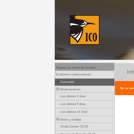
Página de inicio de Ornitho
Inf
Entidades colaboradoras
Consultar
No se pue
Observaciones
-
Los últimos 2 días
-
Los últimos 5 días
-
Los últimos 15 días
Datos y análisis
-
Grulla Común 25-26