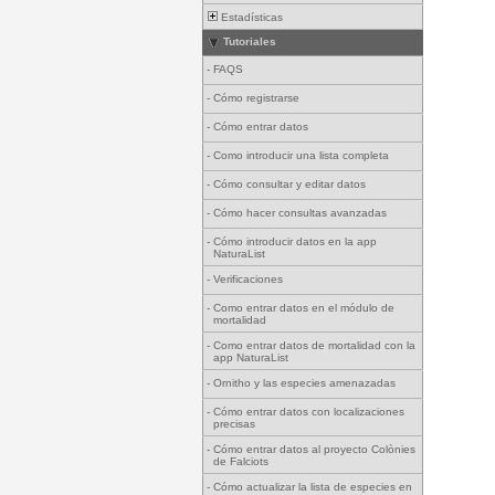
Estadísticas
Tutoriales
-
FAQS
-
Cómo registrarse
-
Cómo entrar datos
-
Como introducir una lista completa
-
Cómo consultar y editar datos
-
Cómo hacer consultas avanzadas
-
Cómo introducir datos en la app
NaturaList
-
Verificaciones
-
Como entrar datos en el módulo de
mortalidad
-
Como entrar datos de mortalidad con la
app NaturaList
-
Ornitho y las especies amenazadas
-
Cómo entrar datos con localizaciones
precisas
-
Cómo entrar datos al proyecto Colònies
de Falciots
-
Cómo actualizar la lista de especies en