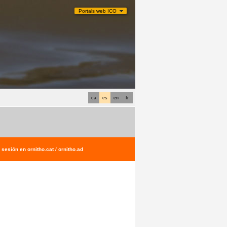
Portals web ICO
ca
es
en
fr
sesión en ornitho.cat / ornitho.ad