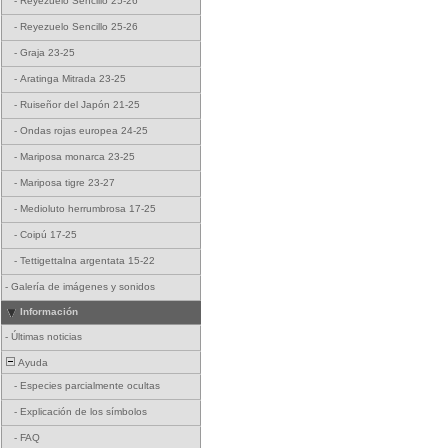
-
Reyezuelo Sencillo 25-26
-
Reyezuelo Sencillo 25-26
-
Graja 23-25
-
Aratinga Mitrada 23-25
-
Ruiseñor del Japón 21-25
-
Ondas rojas europea 24-25
-
Mariposa monarca 23-25
-
Mariposa tigre 23-27
-
Medioluto herrumbrosa 17-25
-
Coipú 17-25
-
Tettigettalna argentata 15-22
-
Galería de imágenes y sonidos
Información
-
Últimas noticias
Ayuda
-
Especies parcialmente ocultas
-
Explicación de los símbolos
-
FAQ