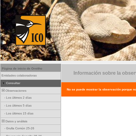
Página de inicio de Ornitho
Información sobre la obse
Entidades colaboradoras
Consultar
No se puede mostrar la observación porque no e
Observaciones
-
Los últimos 2 días
-
Los últimos 5 días
-
Los últimos 15 días
Datos y análisis
-
Grulla Común 25-26