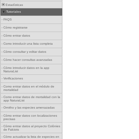
Estadísticas
Tutoriales
-
FAQS
-
Cómo registrarse
-
Cómo entrar datos
-
Como introducir una lista completa
-
Cómo consultar y editar datos
-
Cómo hacer consultas avanzadas
-
Cómo introducir datos en la app
NaturaList
-
Verificaciones
-
Como entrar datos en el módulo de
mortalidad
-
Como entrar datos de mortalidad con la
app NaturaList
-
Ornitho y las especies amenazadas
-
Cómo entrar datos con localizaciones
precisas
-
Cómo entrar datos al proyecto Colònies
de Falciots
-
Cómo actualizar la lista de especies en