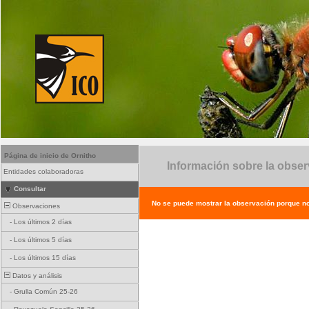
Página de inicio de Ornitho
Información sobre la obse
Entidades colaboradoras
Consultar
No se puede mostrar la observación porque no e
Observaciones
-
Los últimos 2 días
-
Los últimos 5 días
-
Los últimos 15 días
Datos y análisis
-
Grulla Común 25-26