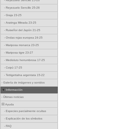
-
Reyezuelo Sencillo 25-26
-
Reyezuelo Sencillo 25-26
-
Graja 23-25
-
Aratinga Mitrada 23-25
-
Ruiseñor del Japón 21-25
-
Ondas rojas europea 24-25
-
Mariposa monarca 23-25
-
Mariposa tigre 23-27
-
Medioluto herrumbrosa 17-25
-
Coipú 17-25
-
Tettigettalna argentata 15-22
-
Galería de imágenes y sonidos
Información
-
Últimas noticias
Ayuda
-
Especies parcialmente ocultas
-
Explicación de los símbolos
-
FAQ