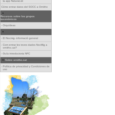
la app NaturaList
Cómo entrar datos del SOCC a Ornitho
Recursos sobre los grupos
taxonómicos
-
Orquídeas
-
El Nocmig- informació general
-
Com entrar les teves dades NocMig a
ornitho.cat?
-
Guía introductoria NFC
Sobre ornitho.cat
-
Política de privacidad y Condiciones de
uso