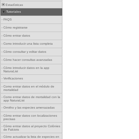
Estadísticas
Tutoriales
-
FAQS
-
Cómo registrarse
-
Cómo entrar datos
-
Como introducir una lista completa
-
Cómo consultar y editar datos
-
Cómo hacer consultas avanzadas
-
Cómo introducir datos en la app
NaturaList
-
Verificaciones
-
Como entrar datos en el módulo de
mortalidad
-
Como entrar datos de mortalidad con la
app NaturaList
-
Ornitho y las especies amenazadas
-
Cómo entrar datos con localizaciones
precisas
-
Cómo entrar datos al proyecto Colònies
de Falciots
-
Cómo actualizar la lista de especies en