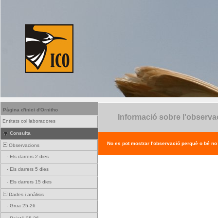
Pàgina d'inici d'Ornitho
Informació sobre l'observa
Entitats col·laboradores
Consulta
No es pot mostrar l'observació perquè o bé no ex
Observacions
-
Els darrers 2 dies
-
Els darrers 5 dies
-
Els darrers 15 dies
Dades i anàlisis
-
Grua 25-26