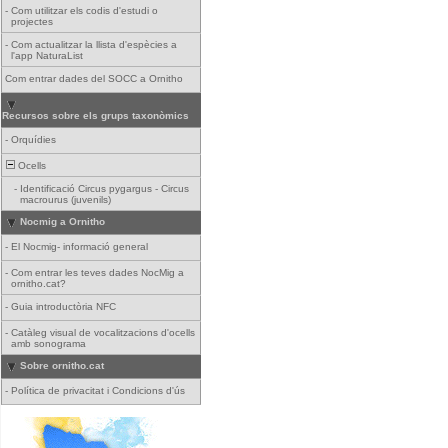
-
Com utilitzar els codis d'estudi o
projectes
-
Com actualitzar la llista d'espècies a
l'app NaturaList
Com entrar dades del SOCC a Ornitho
Recursos sobre els grups taxonòmics
-
Orquídies
Ocells
-
Identificació Circus pygargus - Circus
macrourus (juvenils)
Nocmig a Ornitho
-
El Nocmig- informació general
-
Com entrar les teves dades NocMig a
ornitho.cat?
-
Guia introductòria NFC
-
Catàleg visual de vocalitzacions d'ocells
amb sonograma
Sobre ornitho.cat
-
Política de privacitat i Condicions d'ús