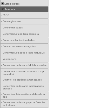
Estadístiques
Tutorials
-
FAQS
-
Com registrar-se
-
Com entrar dades
-
Com introduir una llista completa
-
Com consultar i editar dades
-
Com fer consultes avançades
-
Com introduir dades a l'app NaturaList
-
Verificacions
-
Com entrar dades al mòdul de mortalitat
-
Com entrar dades de mortalitat a l'app
NaturaList
-
Ornitho i les espècies amenaçades
-
Com entrar dades amb localitzacions
precises
-
Com entrar llistes estàndard des de la
app
-
Com entrar dades al projecte Colònies
de Falciots