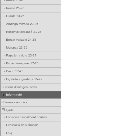
-
Reietó 25-26
-
Reietó 25-26
-
Graula 23-25
-
Aratinga mitrada 23-25
-
Rossinyol del Japó 21-25
-
Brocat variable 24-25
-
Monarca 23-25
-
Papallona tigre 23-27
-
Escac ferruginós 17-25
-
Coipú 17-25
-
Cigalella argentada 15-22
-
Galeria d'imatges i sons
Informació
-
Darreres notícies
Ajuda
-
Espècies parcialment ocultes
-
Explicació dels símbols
-
FAQ