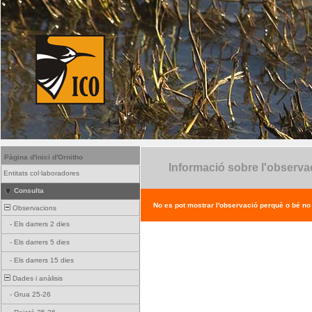
Pàgina d'inici d'Ornitho
Informació sobre l'observa
Entitats col·laboradores
Consulta
No es pot mostrar l'observació perquè o bé no ex
Observacions
-
Els darrers 2 dies
-
Els darrers 5 dies
-
Els darrers 15 dies
Dades i anàlisis
-
Grua 25-26