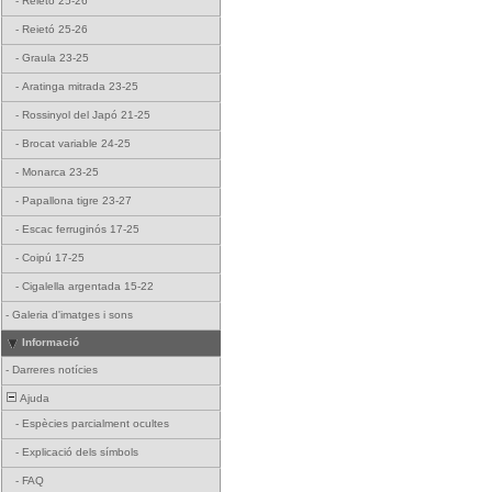
-
Reietó 25-26
-
Reietó 25-26
-
Graula 23-25
-
Aratinga mitrada 23-25
-
Rossinyol del Japó 21-25
-
Brocat variable 24-25
-
Monarca 23-25
-
Papallona tigre 23-27
-
Escac ferruginós 17-25
-
Coipú 17-25
-
Cigalella argentada 15-22
-
Galeria d'imatges i sons
Informació
-
Darreres notícies
Ajuda
-
Espècies parcialment ocultes
-
Explicació dels símbols
-
FAQ