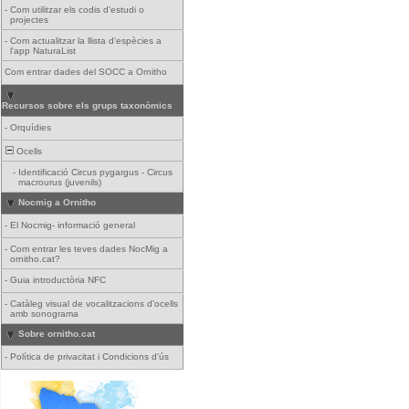
-
Com utilitzar els codis d'estudi o
projectes
-
Com actualitzar la llista d'espècies a
l'app NaturaList
Com entrar dades del SOCC a Ornitho
Recursos sobre els grups taxonòmics
-
Orquídies
Ocells
-
Identificació Circus pygargus - Circus
macrourus (juvenils)
Nocmig a Ornitho
-
El Nocmig- informació general
-
Com entrar les teves dades NocMig a
ornitho.cat?
-
Guia introductòria NFC
-
Catàleg visual de vocalitzacions d'ocells
amb sonograma
Sobre ornitho.cat
-
Política de privacitat i Condicions d'ús