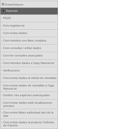
Estadístiques
Tutorials
-
FAQS
-
Com registrar-se
-
Com entrar dades
-
Com introduir una llista completa
-
Com consultar i editar dades
-
Com fer consultes avançades
-
Com introduir dades a l'app NaturaList
-
Verificacions
-
Com entrar dades al mòdul de mortalitat
-
Com entrar dades de mortalitat a l'app
NaturaList
-
Ornitho i les espècies amenaçades
-
Com entrar dades amb localitzacions
precises
-
Com entrar llistes estàndard des de la
app
-
Com entrar dades al projecte Colònies
de Falciots