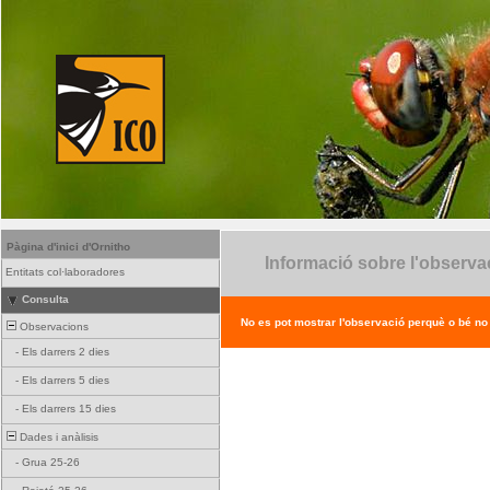
Pàgina d'inici d'Ornitho
Informació sobre l'observa
Entitats col·laboradores
Consulta
No es pot mostrar l'observació perquè o bé no ex
Observacions
-
Els darrers 2 dies
-
Els darrers 5 dies
-
Els darrers 15 dies
Dades i anàlisis
-
Grua 25-26