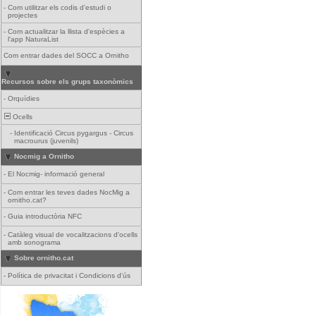
-
Com utilitzar els codis d'estudi o
projectes
-
Com actualitzar la llista d'espècies a
l'app NaturaList
Com entrar dades del SOCC a Ornitho
Recursos sobre els grups taxonòmics
-
Orquídies
Ocells
-
Identificació Circus pygargus - Circus
macrourus (juvenils)
Nocmig a Ornitho
-
El Nocmig- informació general
-
Com entrar les teves dades NocMig a
ornitho.cat?
-
Guia introductòria NFC
-
Catàleg visual de vocalitzacions d'ocells
amb sonograma
Sobre ornitho.cat
-
Política de privacitat i Condicions d'ús