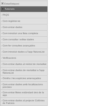
Estadístiques
Tutorials
-
FAQS
-
Com registrar-se
-
Com entrar dades
-
Com introduir una llista completa
-
Com consultar i editar dades
-
Com fer consultes avançades
-
Com introduir dades a l'app NaturaList
-
Verificacions
-
Com entrar dades al mòdul de mortalitat
-
Com entrar dades de mortalitat a l'app
NaturaList
-
Ornitho i les espècies amenaçades
-
Com entrar dades amb localitzacions
precises
-
Com entrar llistes estàndard des de la
app
-
Com entrar dades al projecte Colònies
de Falciots