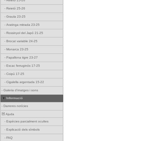
-
Reietó 25-26
-
Reietó 25-26
-
Graula 23-25
-
Aratinga mitrada 23-25
-
Rossinyol del Japó 21-25
-
Brocat variable 24-25
-
Monarca 23-25
-
Papallona tigre 23-27
-
Escac ferruginós 17-25
-
Coipú 17-25
-
Cigalella argentada 15-22
-
Galeria d'imatges i sons
Informació
-
Darreres notícies
Ajuda
-
Espècies parcialment ocultes
-
Explicació dels símbols
-
FAQ