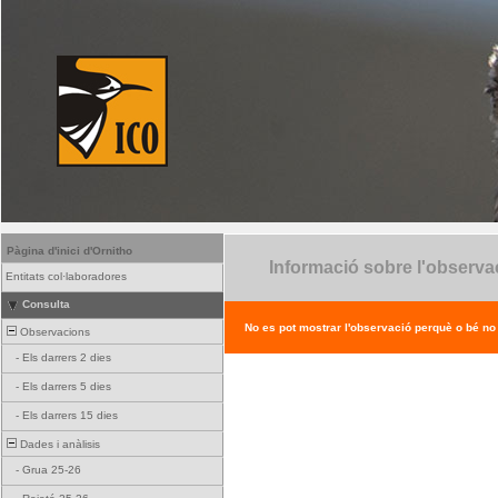
Pàgina d'inici d'Ornitho
Informació sobre l'observa
Entitats col·laboradores
Consulta
No es pot mostrar l'observació perquè o bé no ex
Observacions
-
Els darrers 2 dies
-
Els darrers 5 dies
-
Els darrers 15 dies
Dades i anàlisis
-
Grua 25-26