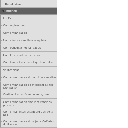
Estadístiques
Tutorials
-
FAQS
-
Com registrar-se
-
Com entrar dades
-
Com introduir una llista completa
-
Com consultar i editar dades
-
Com fer consultes avançades
-
Com introduir dades a l'app NaturaList
-
Verificacions
-
Com entrar dades al mòdul de mortalitat
-
Com entrar dades de mortalitat a l'app
NaturaList
-
Ornitho i les espècies amenaçades
-
Com entrar dades amb localitzacions
precises
-
Com entrar llistes estàndard des de la
app
-
Com entrar dades al projecte Colònies
de Falciots