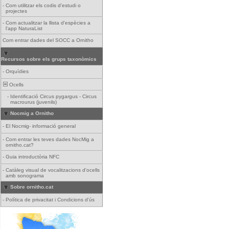
-
Com utilitzar els codis d'estudi o
projectes
-
Com actualitzar la llista d'espècies a
l'app NaturaList
Com entrar dades del SOCC a Ornitho
Recursos sobre els grups taxonòmics
-
Orquídies
Ocells
-
Identificació Circus pygargus - Circus
macrourus (juvenils)
Nocmig a Ornitho
-
El Nocmig- informació general
-
Com entrar les teves dades NocMig a
ornitho.cat?
-
Guia introductòria NFC
-
Catàleg visual de vocalitzacions d'ocells
amb sonograma
Sobre ornitho.cat
-
Política de privacitat i Condicions d'ús