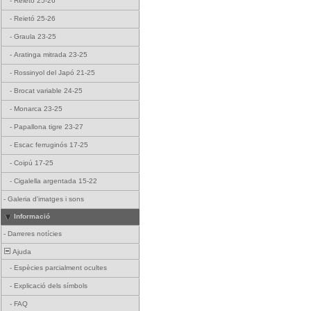
-
Reietó 25-26
-
Reietó 25-26
-
Graula 23-25
-
Aratinga mitrada 23-25
-
Rossinyol del Japó 21-25
-
Brocat variable 24-25
-
Monarca 23-25
-
Papallona tigre 23-27
-
Escac ferruginós 17-25
-
Coipú 17-25
-
Cigalella argentada 15-22
-
Galeria d'imatges i sons
Informació
-
Darreres notícies
Ajuda
-
Espècies parcialment ocultes
-
Explicació dels símbols
-
FAQ