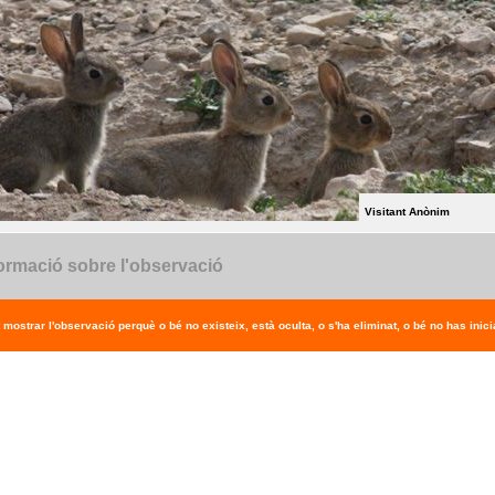
Visitant Anònim
ormació sobre l'observació
 mostrar l'observació perquè o bé no existeix, està oculta, o s'ha eliminat, o bé no has inicia