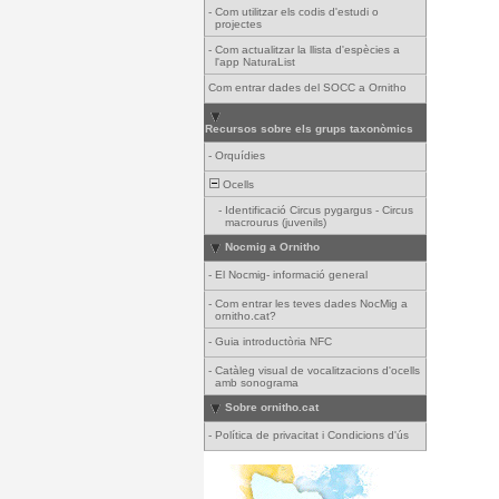
-
Com utilitzar els codis d'estudi o
projectes
-
Com actualitzar la llista d'espècies a
l'app NaturaList
Com entrar dades del SOCC a Ornitho
Recursos sobre els grups taxonòmics
-
Orquídies
Ocells
-
Identificació Circus pygargus - Circus
macrourus (juvenils)
Nocmig a Ornitho
-
El Nocmig- informació general
-
Com entrar les teves dades NocMig a
ornitho.cat?
-
Guia introductòria NFC
-
Catàleg visual de vocalitzacions d'ocells
amb sonograma
Sobre ornitho.cat
-
Política de privacitat i Condicions d'ús