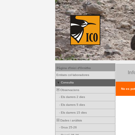
Pàgina d'inici d'Ornitho
Inf
Entitats col·laboradores
Consulta
No es pot
Observacions
-
Els darrers 2 dies
-
Els darrers 5 dies
-
Els darrers 15 dies
Dades i anàlisis
-
Grua 25-26