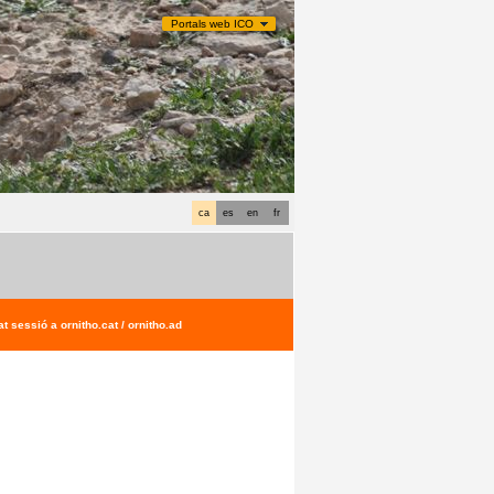
Portals web ICO
ca
es
en
fr
t sessió a ornitho.cat / ornitho.ad