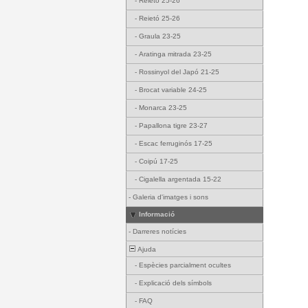
-
Reietó 25-26
-
Reietó 25-26
-
Graula 23-25
-
Aratinga mitrada 23-25
-
Rossinyol del Japó 21-25
-
Brocat variable 24-25
-
Monarca 23-25
-
Papallona tigre 23-27
-
Escac ferruginós 17-25
-
Coipú 17-25
-
Cigalella argentada 15-22
-
Galeria d'imatges i sons
Informació
-
Darreres notícies
Ajuda
-
Espècies parcialment ocultes
-
Explicació dels símbols
-
FAQ