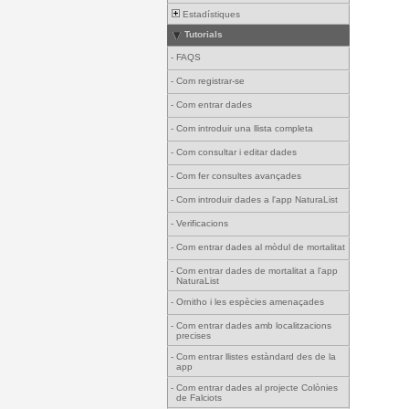
Estadístiques
Tutorials
-
FAQS
-
Com registrar-se
-
Com entrar dades
-
Com introduir una llista completa
-
Com consultar i editar dades
-
Com fer consultes avançades
-
Com introduir dades a l'app NaturaList
-
Verificacions
-
Com entrar dades al mòdul de mortalitat
-
Com entrar dades de mortalitat a l'app
NaturaList
-
Ornitho i les espècies amenaçades
-
Com entrar dades amb localitzacions
precises
-
Com entrar llistes estàndard des de la
app
-
Com entrar dades al projecte Colònies
de Falciots