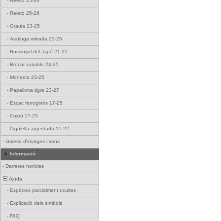
-
Reietó 25-26
-
Reietó 25-26
-
Graula 23-25
-
Aratinga mitrada 23-25
-
Rossinyol del Japó 21-25
-
Brocat variable 24-25
-
Monarca 23-25
-
Papallona tigre 23-27
-
Escac ferruginós 17-25
-
Coipú 17-25
-
Cigalella argentada 15-22
-
Galeria d'imatges i sons
Informació
-
Darreres notícies
Ajuda
-
Espècies parcialment ocultes
-
Explicació dels símbols
-
FAQ