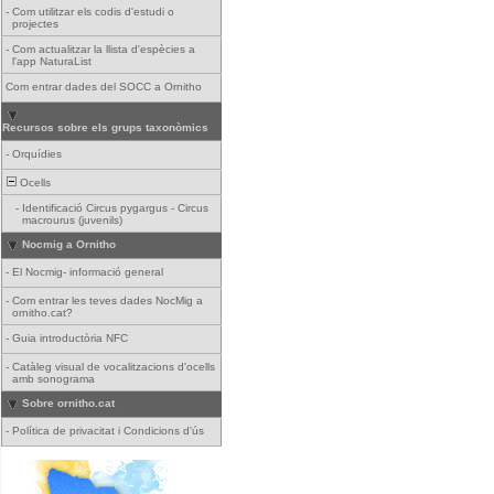
-
Com utilitzar els codis d'estudi o
projectes
-
Com actualitzar la llista d'espècies a
l'app NaturaList
Com entrar dades del SOCC a Ornitho
Recursos sobre els grups taxonòmics
-
Orquídies
Ocells
-
Identificació Circus pygargus - Circus
macrourus (juvenils)
Nocmig a Ornitho
-
El Nocmig- informació general
-
Com entrar les teves dades NocMig a
ornitho.cat?
-
Guia introductòria NFC
-
Catàleg visual de vocalitzacions d'ocells
amb sonograma
Sobre ornitho.cat
-
Política de privacitat i Condicions d'ús