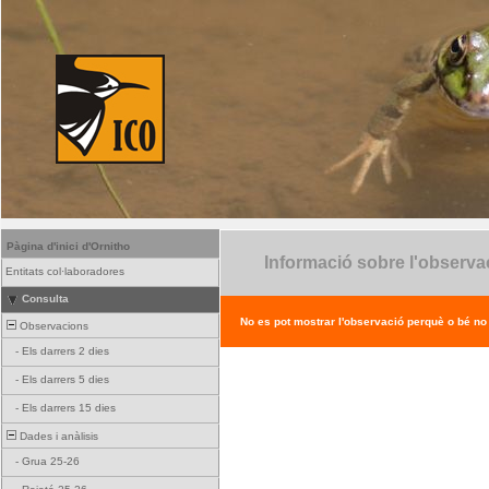
Pàgina d'inici d'Ornitho
Informació sobre l'observa
Entitats col·laboradores
Consulta
No es pot mostrar l'observació perquè o bé no ex
Observacions
-
Els darrers 2 dies
-
Els darrers 5 dies
-
Els darrers 15 dies
Dades i anàlisis
-
Grua 25-26