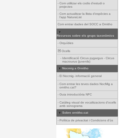
-
Com utilitzar els codis d'estudi o
projectes
-
Com actualitzar la llista d'espècies a
l'app NaturaList
Com entrar dades del SOCC a Ornitho
Recursos sobre els grups taxonòmics
-
Orquídies
Ocells
-
Identificació Circus pygargus - Circus
macrourus (juvenils)
Nocmig a Ornitho
-
El Nocmig- informació general
-
Com entrar les teves dades NocMig a
ornitho.cat?
-
Guia introductòria NFC
-
Catàleg visual de vocalitzacions d'ocells
amb sonograma
Sobre ornitho.cat
-
Política de privacitat i Condicions d'ús