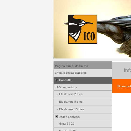
Pàgina d'inici d'Ornitho
Inf
Entitats col·laboradores
Consulta
No es pot
Observacions
-
Els darrers 2 dies
-
Els darrers 5 dies
-
Els darrers 15 dies
Dades i anàlisis
-
Grua 25-26