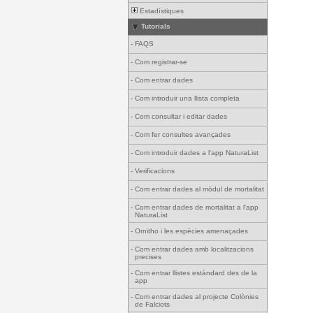
Estadístiques
Tutorials
-
FAQS
-
Com registrar-se
-
Com entrar dades
-
Com introduir una llista completa
-
Com consultar i editar dades
-
Com fer consultes avançades
-
Com introduir dades a l'app NaturaList
-
Verificacions
-
Com entrar dades al mòdul de mortalitat
-
Com entrar dades de mortalitat a l'app
NaturaList
-
Ornitho i les espècies amenaçades
-
Com entrar dades amb localitzacions
precises
-
Com entrar llistes estàndard des de la
app
-
Com entrar dades al projecte Colònies
de Falciots