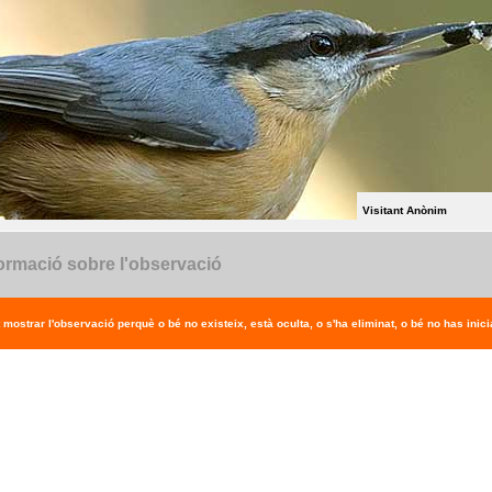
Visitant Anònim
ormació sobre l'observació
 mostrar l'observació perquè o bé no existeix, està oculta, o s'ha eliminat, o bé no has inicia