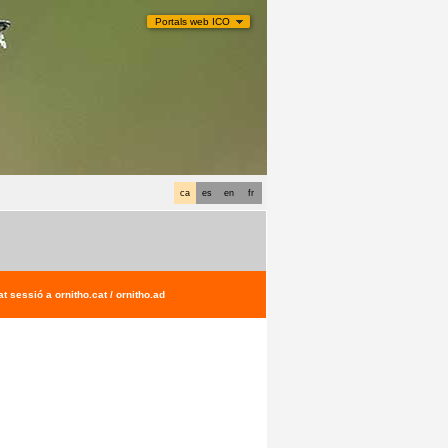
Portals web ICO
ca
es
en
fr
t sessió a ornitho.cat / ornitho.ad