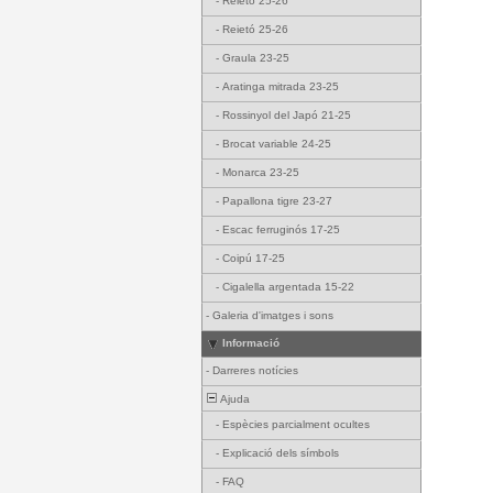
-
Reietó 25-26
-
Reietó 25-26
-
Graula 23-25
-
Aratinga mitrada 23-25
-
Rossinyol del Japó 21-25
-
Brocat variable 24-25
-
Monarca 23-25
-
Papallona tigre 23-27
-
Escac ferruginós 17-25
-
Coipú 17-25
-
Cigalella argentada 15-22
-
Galeria d'imatges i sons
Informació
-
Darreres notícies
Ajuda
-
Espècies parcialment ocultes
-
Explicació dels símbols
-
FAQ