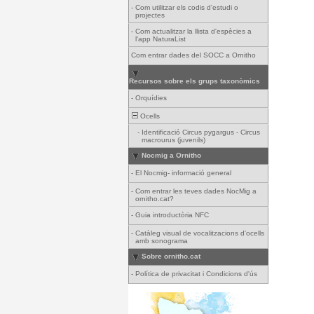
-
Com utilitzar els codis d'estudi o
projectes
-
Com actualitzar la llista d'espècies a
l'app NaturaList
Com entrar dades del SOCC a Ornitho
Recursos sobre els grups taxonòmics
-
Orquídies
Ocells
-
Identificació Circus pygargus - Circus
macrourus (juvenils)
Nocmig a Ornitho
-
El Nocmig- informació general
-
Com entrar les teves dades NocMig a
ornitho.cat?
-
Guia introductòria NFC
-
Catàleg visual de vocalitzacions d'ocells
amb sonograma
Sobre ornitho.cat
-
Política de privacitat i Condicions d'ús