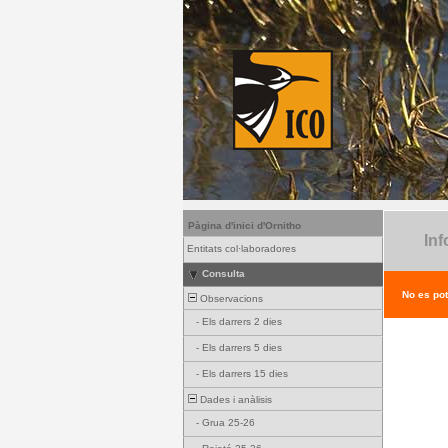
Pàgina d'inici d'Ornitho
Inf
Entitats col·laboradores
Consulta
No es pot
Observacions
-
Els darrers 2 dies
-
Els darrers 5 dies
-
Els darrers 15 dies
Dades i anàlisis
-
Grua 25-26