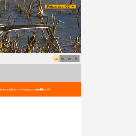
Portals web ICO
ca
es
en
fr
t sessió a ornitho.cat / ornitho.ad