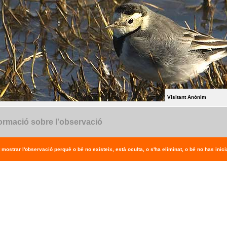
Visitant Anònim
ormació sobre l'observació
 mostrar l'observació perquè o bé no existeix, està oculta, o s'ha eliminat, o bé no has inicia