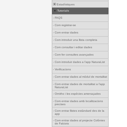
Estadístiques
Tutorials
-
FAQS
-
Com registrar-se
-
Com entrar dades
-
Com introduir una llista completa
-
Com consultar i editar dades
-
Com fer consultes avançades
-
Com introduir dades a l'app NaturaList
-
Verificacions
-
Com entrar dades al mòdul de mortalitat
-
Com entrar dades de mortalitat a l'app
NaturaList
-
Ornitho i les espècies amenaçades
-
Com entrar dades amb localitzacions
precises
-
Com entrar llistes estàndard des de la
app
-
Com entrar dades al projecte Colònies
de Falciots