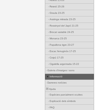
-
Reietó 25-26
-
Reietó 25-26
-
Graula 23-25
-
Aratinga mitrada 23-25
-
Rossinyol del Japó 21-25
-
Brocat variable 24-25
-
Monarca 23-25
-
Papallona tigre 23-27
-
Escac ferruginós 17-25
-
Coipú 17-25
-
Cigalella argentada 15-22
-
Galeria d'imatges i sons
Informació
-
Darreres notícies
Ajuda
-
Espècies parcialment ocultes
-
Explicació dels símbols
-
FAQ