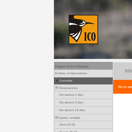
Pàgina d'inici d'Ornitho
Inf
Entitats col·laboradores
Consulta
No es pot
Observacions
-
Els darrers 2 dies
-
Els darrers 5 dies
-
Els darrers 15 dies
Dades i anàlisis
-
Grua 25-26