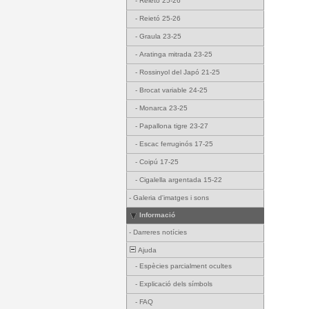
-
Reietó 25-26
-
Reietó 25-26
-
Graula 23-25
-
Aratinga mitrada 23-25
-
Rossinyol del Japó 21-25
-
Brocat variable 24-25
-
Monarca 23-25
-
Papallona tigre 23-27
-
Escac ferruginós 17-25
-
Coipú 17-25
-
Cigalella argentada 15-22
-
Galeria d'imatges i sons
Informació
-
Darreres notícies
Ajuda
-
Espècies parcialment ocultes
-
Explicació dels símbols
-
FAQ