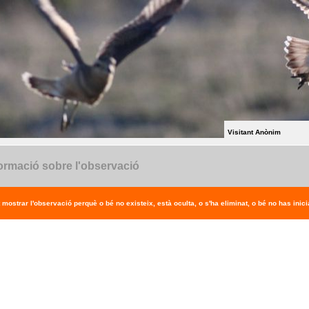
Visitant Anònim
ormació sobre l'observació
 mostrar l'observació perquè o bé no existeix, està oculta, o s'ha eliminat, o bé no has inicia