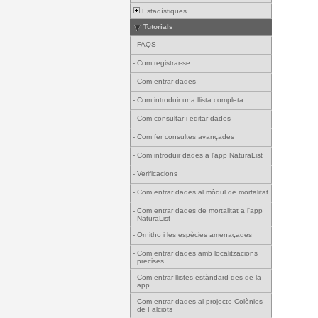
Estadístiques
Tutorials
-
FAQS
-
Com registrar-se
-
Com entrar dades
-
Com introduir una llista completa
-
Com consultar i editar dades
-
Com fer consultes avançades
-
Com introduir dades a l'app NaturaList
-
Verificacions
-
Com entrar dades al mòdul de mortalitat
-
Com entrar dades de mortalitat a l'app
NaturaList
-
Ornitho i les espècies amenaçades
-
Com entrar dades amb localitzacions
precises
-
Com entrar llistes estàndard des de la
app
-
Com entrar dades al projecte Colònies
de Falciots