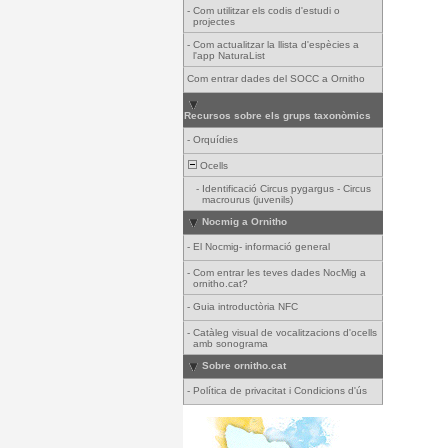
-
Com utilitzar els codis d'estudi o
projectes
-
Com actualitzar la llista d'espècies a
l'app NaturaList
Com entrar dades del SOCC a Ornitho
Recursos sobre els grups taxonòmics
-
Orquídies
Ocells
-
Identificació Circus pygargus - Circus
macrourus (juvenils)
Nocmig a Ornitho
-
El Nocmig- informació general
-
Com entrar les teves dades NocMig a
ornitho.cat?
-
Guia introductòria NFC
-
Catàleg visual de vocalitzacions d'ocells
amb sonograma
Sobre ornitho.cat
-
Política de privacitat i Condicions d'ús