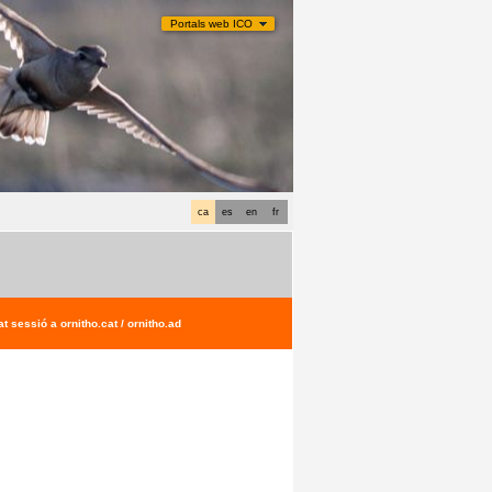
Portals web ICO
ca
es
en
fr
t sessió a ornitho.cat / ornitho.ad