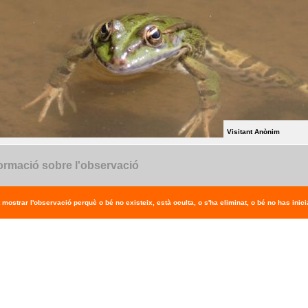
Visitant Anònim
ormació sobre l'observació
 mostrar l'observació perquè o bé no existeix, està oculta, o s'ha eliminat, o bé no has inicia