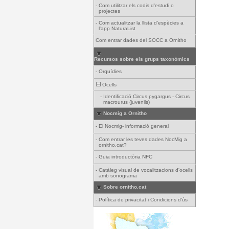
-
Com utilitzar els codis d'estudi o
projectes
-
Com actualitzar la llista d'espècies a
l'app NaturaList
Com entrar dades del SOCC a Ornitho
Recursos sobre els grups taxonòmics
-
Orquídies
Ocells
-
Identificació Circus pygargus - Circus
macrourus (juvenils)
Nocmig a Ornitho
-
El Nocmig- informació general
-
Com entrar les teves dades NocMig a
ornitho.cat?
-
Guia introductòria NFC
-
Catàleg visual de vocalitzacions d'ocells
amb sonograma
Sobre ornitho.cat
-
Política de privacitat i Condicions d'ús