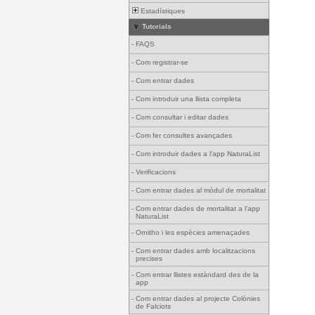
Estadístiques
Tutorials
-
FAQS
-
Com registrar-se
-
Com entrar dades
-
Com introduir una llista completa
-
Com consultar i editar dades
-
Com fer consultes avançades
-
Com introduir dades a l'app NaturaList
-
Verificacions
-
Com entrar dades al mòdul de mortalitat
-
Com entrar dades de mortalitat a l'app
NaturaList
-
Ornitho i les espècies amenaçades
-
Com entrar dades amb localitzacions
precises
-
Com entrar llistes estàndard des de la
app
-
Com entrar dades al projecte Colònies
de Falciots