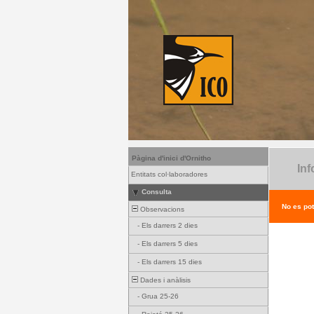
Pàgina d'inici d'Ornitho
Inf
Entitats col·laboradores
Consulta
No es pot
Observacions
-
Els darrers 2 dies
-
Els darrers 5 dies
-
Els darrers 15 dies
Dades i anàlisis
-
Grua 25-26