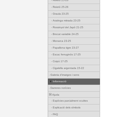
-
Reietó 25-26
-
Reietó 25-26
-
Graula 23-25
-
Aratinga mitrada 23-25
-
Rossinyol del Japó 21-25
-
Brocat variable 24-25
-
Monarca 23-25
-
Papallona tigre 23-27
-
Escac ferruginós 17-25
-
Coipú 17-25
-
Cigalella argentada 15-22
-
Galeria d'imatges i sons
Informació
-
Darreres notícies
Ajuda
-
Espècies parcialment ocultes
-
Explicació dels símbols
-
FAQ