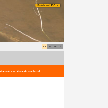
Portals web ICO
ca
es
en
fr
t sessió a ornitho.cat / ornitho.ad