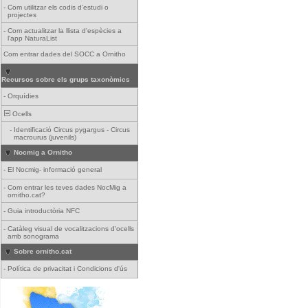
-
Com utilitzar els codis d'estudi o
projectes
-
Com actualitzar la llista d'espècies a
l'app NaturaList
Com entrar dades del SOCC a Ornitho
Recursos sobre els grups taxonòmics
-
Orquídies
Ocells
-
Identificació Circus pygargus - Circus
macrourus (juvenils)
Nocmig a Ornitho
-
El Nocmig- informació general
-
Com entrar les teves dades NocMig a
ornitho.cat?
-
Guia introductòria NFC
-
Catàleg visual de vocalitzacions d'ocells
amb sonograma
Sobre ornitho.cat
-
Política de privacitat i Condicions d'ús