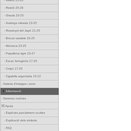
-
Reietó 25-26
-
Reietó 25-26
-
Graula 23-25
-
Aratinga mitrada 23-25
-
Rossinyol del Japó 21-25
-
Brocat variable 24-25
-
Monarca 23-25
-
Papallona tigre 23-27
-
Escac ferruginós 17-25
-
Coipú 17-25
-
Cigalella argentada 15-22
-
Galeria d'imatges i sons
Informació
-
Darreres notícies
Ajuda
-
Espècies parcialment ocultes
-
Explicació dels símbols
-
FAQ