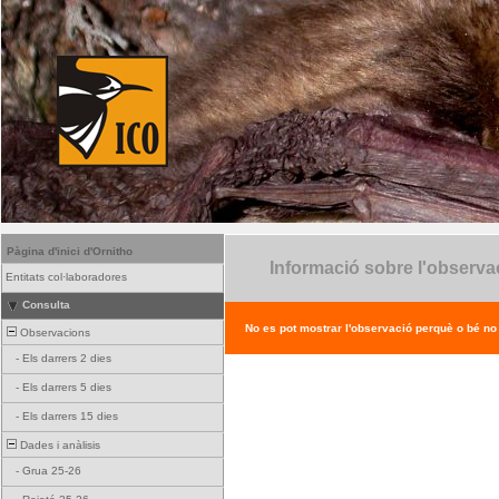
Pàgina d'inici d'Ornitho
Informació sobre l'observa
Entitats col·laboradores
Consulta
No es pot mostrar l'observació perquè o bé no ex
Observacions
-
Els darrers 2 dies
-
Els darrers 5 dies
-
Els darrers 15 dies
Dades i anàlisis
-
Grua 25-26