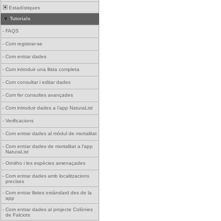
Estadístiques
Tutorials
-
FAQS
-
Com registrar-se
-
Com entrar dades
-
Com introduir una llista completa
-
Com consultar i editar dades
-
Com fer consultes avançades
-
Com introduir dades a l'app NaturaList
-
Verificacions
-
Com entrar dades al mòdul de mortalitat
-
Com entrar dades de mortalitat a l'app
NaturaList
-
Ornitho i les espècies amenaçades
-
Com entrar dades amb localitzacions
precises
-
Com entrar llistes estàndard des de la
app
-
Com entrar dades al projecte Colònies
de Falciots