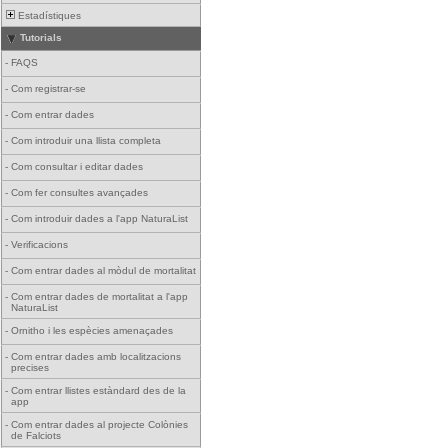
Estadístiques
Tutorials
-
FAQS
-
Com registrar-se
-
Com entrar dades
-
Com introduir una llista completa
-
Com consultar i editar dades
-
Com fer consultes avançades
-
Com introduir dades a l'app NaturaList
-
Verificacions
-
Com entrar dades al mòdul de mortalitat
-
Com entrar dades de mortalitat a l'app
NaturaList
-
Ornitho i les espècies amenaçades
-
Com entrar dades amb localitzacions
precises
-
Com entrar llistes estàndard des de la
app
-
Com entrar dades al projecte Colònies
de Falciots