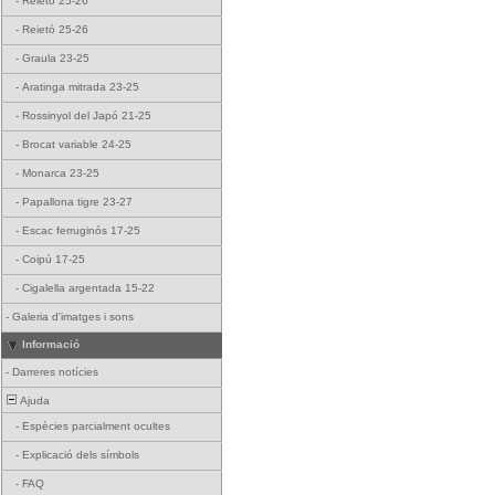
-
Reietó 25-26
-
Reietó 25-26
-
Graula 23-25
-
Aratinga mitrada 23-25
-
Rossinyol del Japó 21-25
-
Brocat variable 24-25
-
Monarca 23-25
-
Papallona tigre 23-27
-
Escac ferruginós 17-25
-
Coipú 17-25
-
Cigalella argentada 15-22
-
Galeria d'imatges i sons
Informació
-
Darreres notícies
Ajuda
-
Espècies parcialment ocultes
-
Explicació dels símbols
-
FAQ