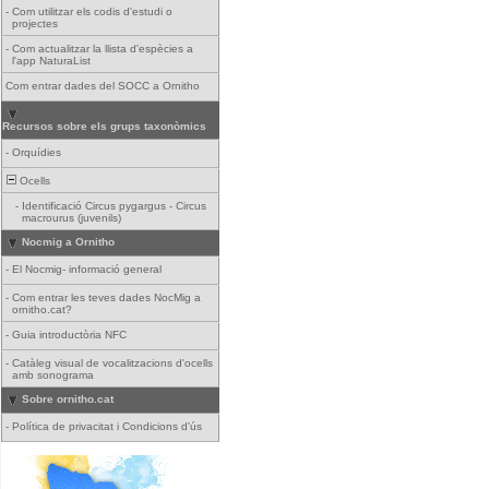
-
Com utilitzar els codis d'estudi o
projectes
-
Com actualitzar la llista d'espècies a
l'app NaturaList
Com entrar dades del SOCC a Ornitho
Recursos sobre els grups taxonòmics
-
Orquídies
Ocells
-
Identificació Circus pygargus - Circus
macrourus (juvenils)
Nocmig a Ornitho
-
El Nocmig- informació general
-
Com entrar les teves dades NocMig a
ornitho.cat?
-
Guia introductòria NFC
-
Catàleg visual de vocalitzacions d'ocells
amb sonograma
Sobre ornitho.cat
-
Política de privacitat i Condicions d'ús