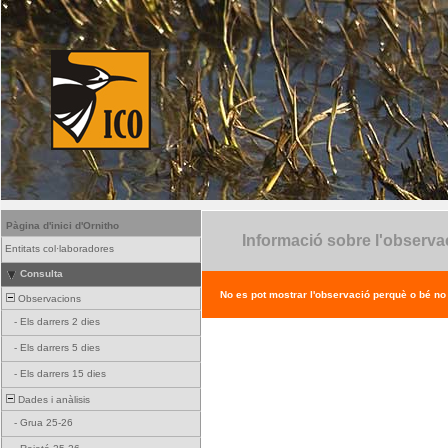
Pàgina d'inici d'Ornitho
Informació sobre l'observa
Entitats col·laboradores
Consulta
No es pot mostrar l'observació perquè o bé no ex
Observacions
-
Els darrers 2 dies
-
Els darrers 5 dies
-
Els darrers 15 dies
Dades i anàlisis
-
Grua 25-26