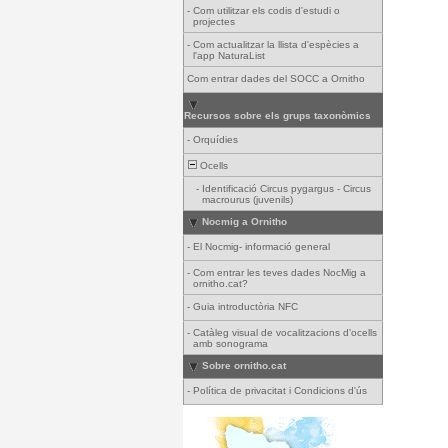
-
Com utilitzar els codis d'estudi o
projectes
-
Com actualitzar la llista d'espècies a
l'app NaturaList
Com entrar dades del SOCC a Ornitho
Recursos sobre els grups taxonòmics
-
Orquídies
Ocells
-
Identificació Circus pygargus - Circus
macrourus (juvenils)
Nocmig a Ornitho
-
El Nocmig- informació general
-
Com entrar les teves dades NocMig a
ornitho.cat?
-
Guia introductòria NFC
-
Catàleg visual de vocalitzacions d'ocells
amb sonograma
Sobre ornitho.cat
-
Política de privacitat i Condicions d'ús