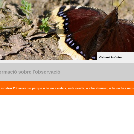
Visitant Anònim
ormació sobre l'observació
 mostrar l'observació perquè o bé no existeix, està oculta, o s'ha eliminat, o bé no has inicia