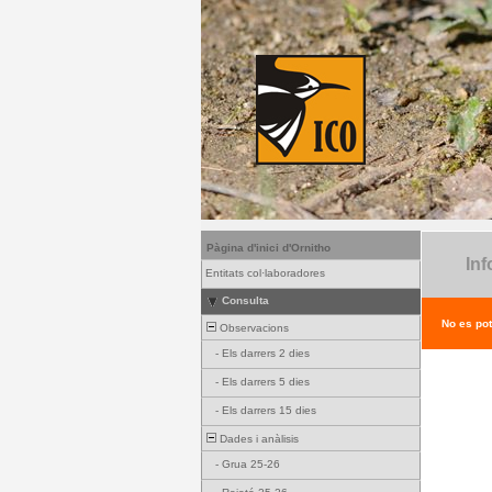
Pàgina d'inici d'Ornitho
Inf
Entitats col·laboradores
Consulta
No es pot
Observacions
-
Els darrers 2 dies
-
Els darrers 5 dies
-
Els darrers 15 dies
Dades i anàlisis
-
Grua 25-26