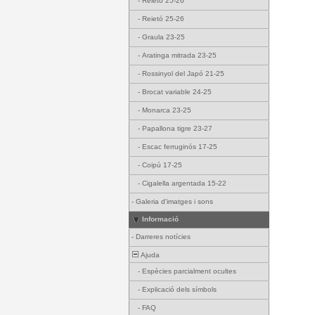
-
Reietó 25-26
-
Reietó 25-26
-
Graula 23-25
-
Aratinga mitrada 23-25
-
Rossinyol del Japó 21-25
-
Brocat variable 24-25
-
Monarca 23-25
-
Papallona tigre 23-27
-
Escac ferruginós 17-25
-
Coipú 17-25
-
Cigalella argentada 15-22
-
Galeria d'imatges i sons
Informació
-
Darreres notícies
Ajuda
-
Espècies parcialment ocultes
-
Explicació dels símbols
-
FAQ