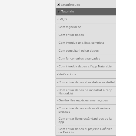
Estadístiques
Tutorials
-
FAQS
-
Com registrar-se
-
Com entrar dades
-
Com introduir una llista completa
-
Com consultar i editar dades
-
Com fer consultes avançades
-
Com introduir dades a l'app NaturaList
-
Verificacions
-
Com entrar dades al mòdul de mortalitat
-
Com entrar dades de mortalitat a l'app
NaturaList
-
Ornitho i les espècies amenaçades
-
Com entrar dades amb localitzacions
precises
-
Com entrar llistes estàndard des de la
app
-
Com entrar dades al projecte Colònies
de Falciots