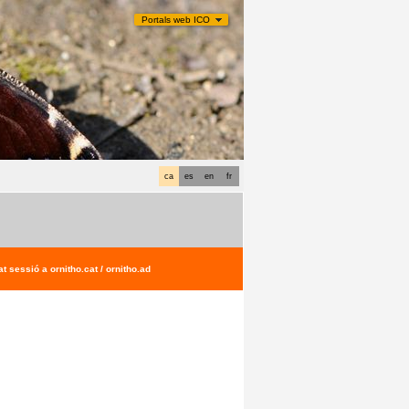
Portals web ICO
ca
es
en
fr
t sessió a ornitho.cat / ornitho.ad