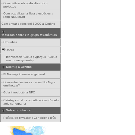
-
Com utilitzar els codis d'estudi o
projectes
-
Com actualitzar la llista d'espècies a
l'app NaturaList
Com entrar dades del SOCC a Ornitho
Recursos sobre els grups taxonòmics
-
Orquídies
Ocells
-
Identificació Circus pygargus - Circus
macrourus (juvenils)
Nocmig a Ornitho
-
El Nocmig- informació general
-
Com entrar les teves dades NocMig a
ornitho.cat?
-
Guia introductòria NFC
-
Catàleg visual de vocalitzacions d'ocells
amb sonograma
Sobre ornitho.cat
-
Política de privacitat i Condicions d'ús