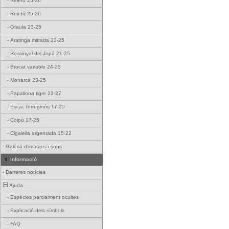
-
Reietó 25-26
-
Reietó 25-26
-
Graula 23-25
-
Aratinga mitrada 23-25
-
Rossinyol del Japó 21-25
-
Brocat variable 24-25
-
Monarca 23-25
-
Papallona tigre 23-27
-
Escac ferruginós 17-25
-
Coipú 17-25
-
Cigalella argentada 15-22
-
Galeria d'imatges i sons
Informació
-
Darreres notícies
Ajuda
-
Espècies parcialment ocultes
-
Explicació dels símbols
-
FAQ