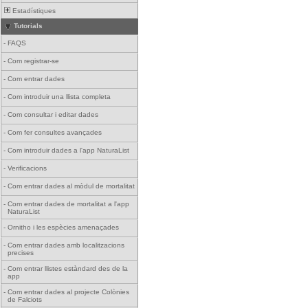
Estadístiques
Tutorials
-
FAQS
-
Com registrar-se
-
Com entrar dades
-
Com introduir una llista completa
-
Com consultar i editar dades
-
Com fer consultes avançades
-
Com introduir dades a l'app NaturaList
-
Verificacions
-
Com entrar dades al mòdul de mortalitat
-
Com entrar dades de mortalitat a l'app
NaturaList
-
Ornitho i les espècies amenaçades
-
Com entrar dades amb localitzacions
precises
-
Com entrar llistes estàndard des de la
app
-
Com entrar dades al projecte Colònies
de Falciots