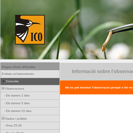
Pàgina d'inici d'Ornitho
Informació sobre l'observa
Entitats col·laboradores
Consulta
No es pot mostrar l'observació perquè o bé no ex
Observacions
-
Els darrers 2 dies
-
Els darrers 5 dies
-
Els darrers 15 dies
Dades i anàlisis
-
Grua 25-26