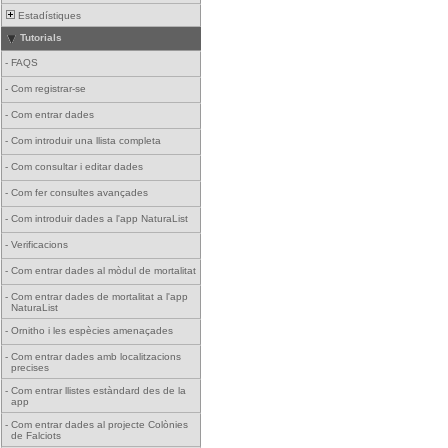
Estadístiques
Tutorials
-
FAQS
-
Com registrar-se
-
Com entrar dades
-
Com introduir una llista completa
-
Com consultar i editar dades
-
Com fer consultes avançades
-
Com introduir dades a l'app NaturaList
-
Verificacions
-
Com entrar dades al mòdul de mortalitat
-
Com entrar dades de mortalitat a l'app
NaturaList
-
Ornitho i les espècies amenaçades
-
Com entrar dades amb localitzacions
precises
-
Com entrar llistes estàndard des de la
app
-
Com entrar dades al projecte Colònies
de Falciots