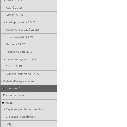
-
Reietó 25-26
-
Reietó 25-26
-
Graula 23-25
-
Aratinga mitrada 23-25
-
Rossinyol del Japó 21-25
-
Brocat variable 24-25
-
Monarca 23-25
-
Papallona tigre 23-27
-
Escac ferruginós 17-25
-
Coipú 17-25
-
Cigalella argentada 15-22
-
Galeria d'imatges i sons
Informació
-
Darreres notícies
Ajuda
-
Espècies parcialment ocultes
-
Explicació dels símbols
-
FAQ