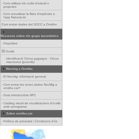
-
Com utilitzar els codis d'estudi o
projectes
-
Com actualitzar la llista d'espècies a
l'app NaturaList
Com entrar dades del SOCC a Ornitho
Recursos sobre els grups taxonòmics
-
Orquídies
Ocells
-
Identificació Circus pygargus - Circus
macrourus (juvenils)
Nocmig a Ornitho
-
El Nocmig- informació general
-
Com entrar les teves dades NocMig a
ornitho.cat?
-
Guia introductòria NFC
-
Catàleg visual de vocalitzacions d'ocells
amb sonograma
Sobre ornitho.cat
-
Política de privacitat i Condicions d'ús