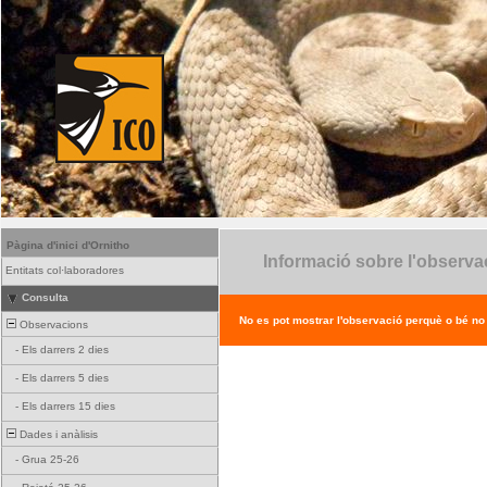
Pàgina d'inici d'Ornitho
Informació sobre l'observa
Entitats col·laboradores
Consulta
No es pot mostrar l'observació perquè o bé no ex
Observacions
-
Els darrers 2 dies
-
Els darrers 5 dies
-
Els darrers 15 dies
Dades i anàlisis
-
Grua 25-26