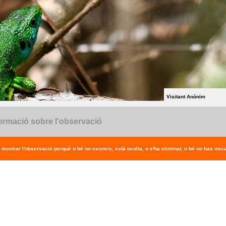
Visitant Anònim
ormació sobre l'observació
 mostrar l'observació perquè o bé no existeix, està oculta, o s'ha eliminat, o bé no has inicia