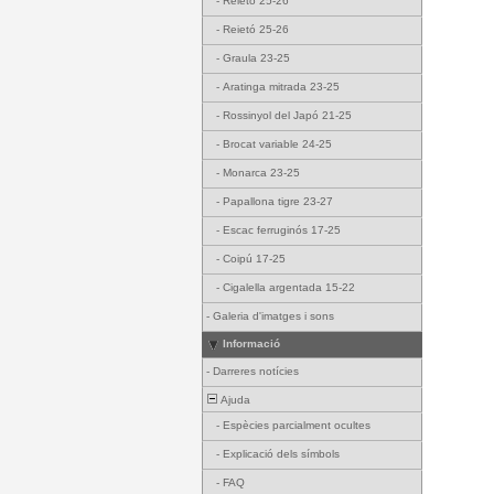
-
Reietó 25-26
-
Reietó 25-26
-
Graula 23-25
-
Aratinga mitrada 23-25
-
Rossinyol del Japó 21-25
-
Brocat variable 24-25
-
Monarca 23-25
-
Papallona tigre 23-27
-
Escac ferruginós 17-25
-
Coipú 17-25
-
Cigalella argentada 15-22
-
Galeria d'imatges i sons
Informació
-
Darreres notícies
Ajuda
-
Espècies parcialment ocultes
-
Explicació dels símbols
-
FAQ