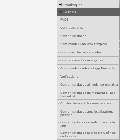
Estadístiques
Tutorials
-
FAQS
-
Com registrar-se
-
Com entrar dades
-
Com introduir una llista completa
-
Com consultar i editar dades
-
Com fer consultes avançades
-
Com introduir dades a l'app NaturaList
-
Verificacions
-
Com entrar dades al mòdul de mortalitat
-
Com entrar dades de mortalitat a l'app
NaturaList
-
Ornitho i les espècies amenaçades
-
Com entrar dades amb localitzacions
precises
-
Com entrar llistes estàndard des de la
app
-
Com entrar dades al projecte Colònies
de Falciots