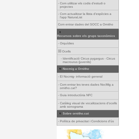
-
Com utilitzar els codis d'estudi o
projectes
-
Com actualitzar la llista d'espècies a
l'app NaturaList
Com entrar dades del SOCC a Ornitho
Recursos sobre els grups taxonòmics
-
Orquídies
Ocells
-
Identificació Circus pygargus - Circus
macrourus (juvenils)
Nocmig a Ornitho
-
El Nocmig- informació general
-
Com entrar les teves dades NocMig a
ornitho.cat?
-
Guia introductòria NFC
-
Catàleg visual de vocalitzacions d'ocells
amb sonograma
Sobre ornitho.cat
-
Política de privacitat i Condicions d'ús