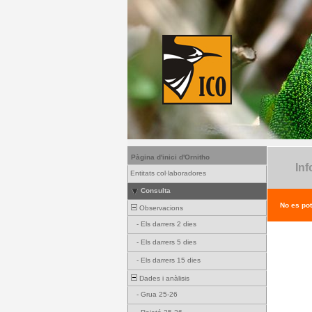
Pàgina d'inici d'Ornitho
Inf
Entitats col·laboradores
Consulta
No es pot
Observacions
-
Els darrers 2 dies
-
Els darrers 5 dies
-
Els darrers 15 dies
Dades i anàlisis
-
Grua 25-26