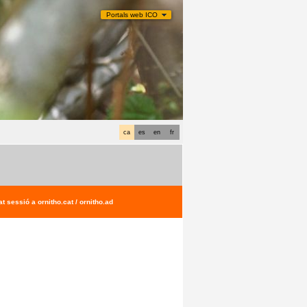
Portals web ICO
ca
es
en
fr
t sessió a ornitho.cat / ornitho.ad