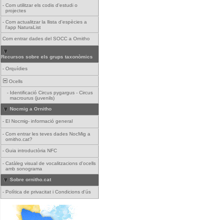
-
Com utilitzar els codis d'estudi o
projectes
-
Com actualitzar la llista d'espècies a
l'app NaturaList
Com entrar dades del SOCC a Ornitho
Recursos sobre els grups taxonòmics
-
Orquídies
Ocells
-
Identificació Circus pygargus - Circus
macrourus (juvenils)
Nocmig a Ornitho
-
El Nocmig- informació general
-
Com entrar les teves dades NocMig a
ornitho.cat?
-
Guia introductòria NFC
-
Catàleg visual de vocalitzacions d'ocells
amb sonograma
Sobre ornitho.cat
-
Política de privacitat i Condicions d'ús