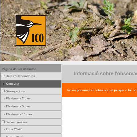
Pàgina d'inici d'Ornitho
Informació sobre l'observa
Entitats col·laboradores
Consulta
No es pot mostrar l'observació perquè o bé no ex
Observacions
-
Els darrers 2 dies
-
Els darrers 5 dies
-
Els darrers 15 dies
Dades i anàlisis
-
Grua 25-26