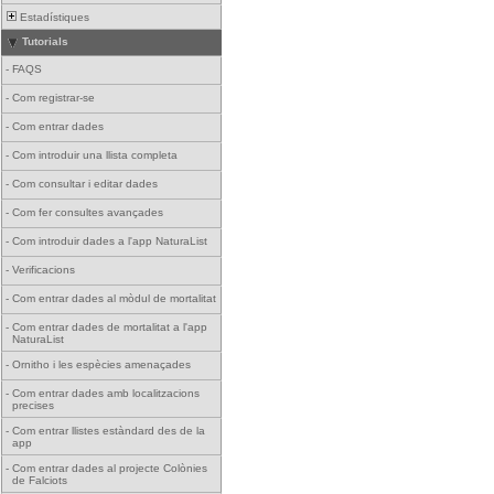
Estadístiques
Tutorials
-
FAQS
-
Com registrar-se
-
Com entrar dades
-
Com introduir una llista completa
-
Com consultar i editar dades
-
Com fer consultes avançades
-
Com introduir dades a l'app NaturaList
-
Verificacions
-
Com entrar dades al mòdul de mortalitat
-
Com entrar dades de mortalitat a l'app
NaturaList
-
Ornitho i les espècies amenaçades
-
Com entrar dades amb localitzacions
precises
-
Com entrar llistes estàndard des de la
app
-
Com entrar dades al projecte Colònies
de Falciots