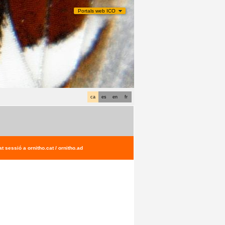
Portals web ICO
ca
es
en
fr
t sessió a ornitho.cat / ornitho.ad