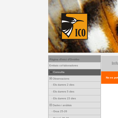
Pàgina d'inici d'Ornitho
Inf
Entitats col·laboradores
Consulta
No es pot
Observacions
-
Els darrers 2 dies
-
Els darrers 5 dies
-
Els darrers 15 dies
Dades i anàlisis
-
Grua 25-26