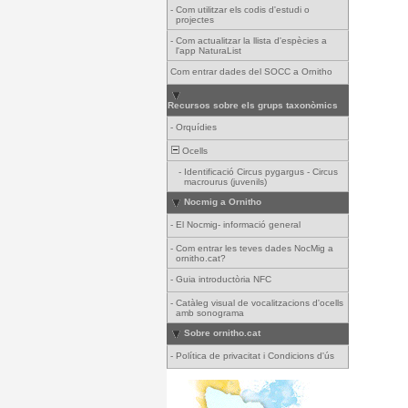
-
Com utilitzar els codis d'estudi o
projectes
-
Com actualitzar la llista d'espècies a
l'app NaturaList
Com entrar dades del SOCC a Ornitho
Recursos sobre els grups taxonòmics
-
Orquídies
Ocells
-
Identificació Circus pygargus - Circus
macrourus (juvenils)
Nocmig a Ornitho
-
El Nocmig- informació general
-
Com entrar les teves dades NocMig a
ornitho.cat?
-
Guia introductòria NFC
-
Catàleg visual de vocalitzacions d'ocells
amb sonograma
Sobre ornitho.cat
-
Política de privacitat i Condicions d'ús