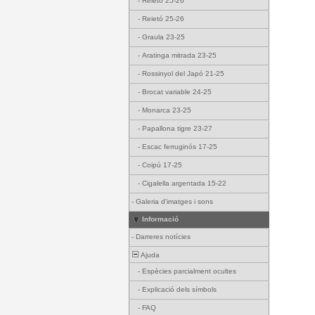
-
Reietó 25-26
-
Reietó 25-26
-
Graula 23-25
-
Aratinga mitrada 23-25
-
Rossinyol del Japó 21-25
-
Brocat variable 24-25
-
Monarca 23-25
-
Papallona tigre 23-27
-
Escac ferruginós 17-25
-
Coipú 17-25
-
Cigalella argentada 15-22
-
Galeria d'imatges i sons
Informació
-
Darreres notícies
Ajuda
-
Espècies parcialment ocultes
-
Explicació dels símbols
-
FAQ