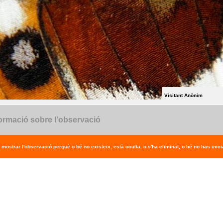
Visitant Anònim
ormació sobre l'observació
 mostrar l'observació perquè o bé no existeix, està oculta, o s'ha eliminat, o bé no has inicia