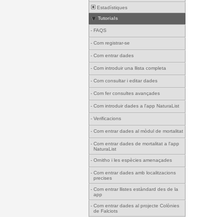
Estadístiques
Tutorials
-
FAQS
-
Com registrar-se
-
Com entrar dades
-
Com introduir una llista completa
-
Com consultar i editar dades
-
Com fer consultes avançades
-
Com introduir dades a l'app NaturaList
-
Verificacions
-
Com entrar dades al mòdul de mortalitat
-
Com entrar dades de mortalitat a l'app
NaturaList
-
Ornitho i les espècies amenaçades
-
Com entrar dades amb localitzacions
precises
-
Com entrar llistes estàndard des de la
app
-
Com entrar dades al projecte Colònies
de Falciots