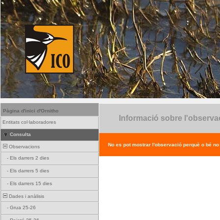
Pàgina d'inici d'Ornitho
Informació sobre l'observa
Entitats col·laboradores
Consulta
No es pot mostrar l'observació perquè o bé no ex
Observacions
-
Els darrers 2 dies
-
Els darrers 5 dies
-
Els darrers 15 dies
Dades i anàlisis
-
Grua 25-26