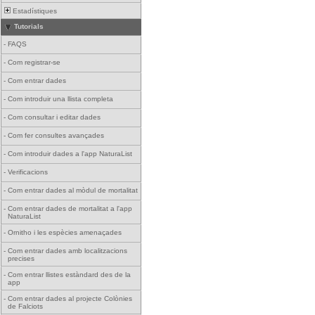
Estadístiques
Tutorials
-
FAQS
-
Com registrar-se
-
Com entrar dades
-
Com introduir una llista completa
-
Com consultar i editar dades
-
Com fer consultes avançades
-
Com introduir dades a l'app NaturaList
-
Verificacions
-
Com entrar dades al mòdul de mortalitat
-
Com entrar dades de mortalitat a l'app
NaturaList
-
Ornitho i les espècies amenaçades
-
Com entrar dades amb localitzacions
precises
-
Com entrar llistes estàndard des de la
app
-
Com entrar dades al projecte Colònies
de Falciots