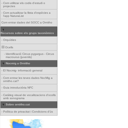
-
Com utilitzar els codis d'estudi o
projectes
-
Com actualitzar la llista d'espècies a
l'app NaturaList
Com entrar dades del SOCC a Ornitho
Recursos sobre els grups taxonòmics
-
Orquídies
Ocells
-
Identificació Circus pygargus - Circus
macrourus (juvenils)
Nocmig a Ornitho
-
El Nocmig- informació general
-
Com entrar les teves dades NocMig a
ornitho.cat?
-
Guia introductòria NFC
-
Catàleg visual de vocalitzacions d'ocells
amb sonograma
Sobre ornitho.cat
-
Política de privacitat i Condicions d'ús