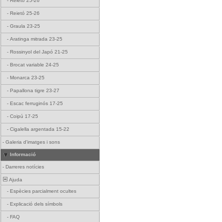
-
Reietó 25-26
-
Reietó 25-26
-
Graula 23-25
-
Aratinga mitrada 23-25
-
Rossinyol del Japó 21-25
-
Brocat variable 24-25
-
Monarca 23-25
-
Papallona tigre 23-27
-
Escac ferruginós 17-25
-
Coipú 17-25
-
Cigalella argentada 15-22
-
Galeria d'imatges i sons
Informació
-
Darreres notícies
Ajuda
-
Espècies parcialment ocultes
-
Explicació dels símbols
-
FAQ