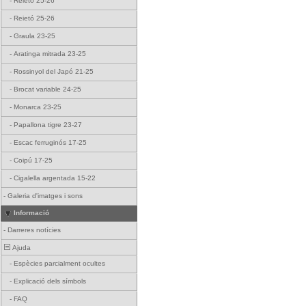
-
Reietó 25-26
-
Reietó 25-26
-
Graula 23-25
-
Aratinga mitrada 23-25
-
Rossinyol del Japó 21-25
-
Brocat variable 24-25
-
Monarca 23-25
-
Papallona tigre 23-27
-
Escac ferruginós 17-25
-
Coipú 17-25
-
Cigalella argentada 15-22
-
Galeria d'imatges i sons
Informació
-
Darreres notícies
Ajuda
-
Espècies parcialment ocultes
-
Explicació dels símbols
-
FAQ