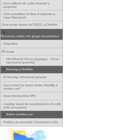
-
Com utilitzar els codis d'estudi o
projectes
-
Com actualitzar la llista d'espècies a
l'app NaturaList
Com entrar dades del SOCC a Ornitho
Recursos sobre els grups taxonòmics
-
Orquídies
Ocells
-
Identificació Circus pygargus - Circus
macrourus (juvenils)
Nocmig a Ornitho
-
El Nocmig- informació general
-
Com entrar les teves dades NocMig a
ornitho.cat?
-
Guia introductòria NFC
-
Catàleg visual de vocalitzacions d'ocells
amb sonograma
Sobre ornitho.cat
-
Política de privacitat i Condicions d'ús