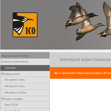
Pàgina d'inici d'Ornitho
Informació sobre l'observa
Entitats col·laboradores
Consulta
No es pot mostrar l'observació perquè o bé no ex
Observacions
-
Els darrers 2 dies
-
Els darrers 5 dies
-
Els darrers 15 dies
Dades i anàlisis
-
Grua 25-26