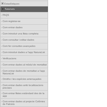
Estadístiques
Tutorials
-
FAQS
-
Com registrar-se
-
Com entrar dades
-
Com introduir una llista completa
-
Com consultar i editar dades
-
Com fer consultes avançades
-
Com introduir dades a l'app NaturaList
-
Verificacions
-
Com entrar dades al mòdul de mortalitat
-
Com entrar dades de mortalitat a l'app
NaturaList
-
Ornitho i les espècies amenaçades
-
Com entrar dades amb localitzacions
precises
-
Com entrar llistes estàndard des de la
app
-
Com entrar dades al projecte Colònies
de Falciots