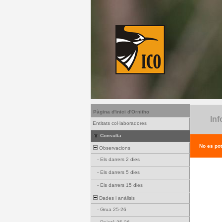
Pàgina d'inici d'Ornitho
Inf
Entitats col·laboradores
Consulta
No es pot
Observacions
-
Els darrers 2 dies
-
Els darrers 5 dies
-
Els darrers 15 dies
Dades i anàlisis
-
Grua 25-26