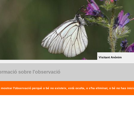
Visitant Anònim
ormació sobre l'observació
 mostrar l'observació perquè o bé no existeix, està oculta, o s'ha eliminat, o bé no has inicia