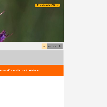
Portals web ICO
ca
es
en
fr
t sessió a ornitho.cat / ornitho.ad