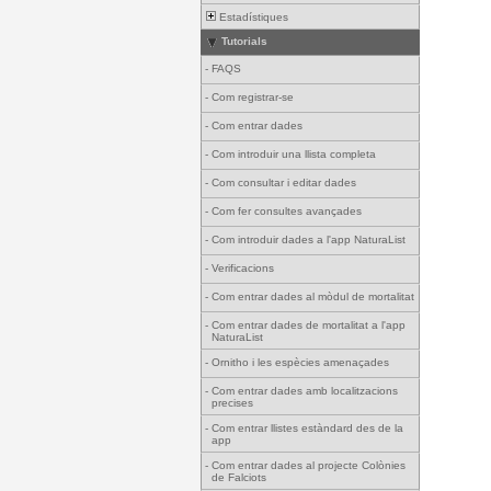
Estadístiques
Tutorials
-
FAQS
-
Com registrar-se
-
Com entrar dades
-
Com introduir una llista completa
-
Com consultar i editar dades
-
Com fer consultes avançades
-
Com introduir dades a l'app NaturaList
-
Verificacions
-
Com entrar dades al mòdul de mortalitat
-
Com entrar dades de mortalitat a l'app
NaturaList
-
Ornitho i les espècies amenaçades
-
Com entrar dades amb localitzacions
precises
-
Com entrar llistes estàndard des de la
app
-
Com entrar dades al projecte Colònies
de Falciots