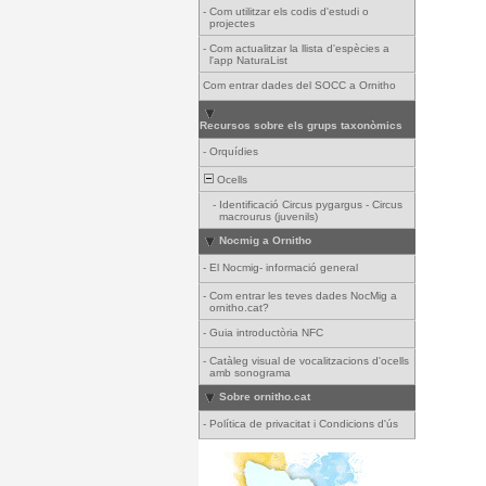
-
Com utilitzar els codis d'estudi o
projectes
-
Com actualitzar la llista d'espècies a
l'app NaturaList
Com entrar dades del SOCC a Ornitho
Recursos sobre els grups taxonòmics
-
Orquídies
Ocells
-
Identificació Circus pygargus - Circus
macrourus (juvenils)
Nocmig a Ornitho
-
El Nocmig- informació general
-
Com entrar les teves dades NocMig a
ornitho.cat?
-
Guia introductòria NFC
-
Catàleg visual de vocalitzacions d'ocells
amb sonograma
Sobre ornitho.cat
-
Política de privacitat i Condicions d'ús