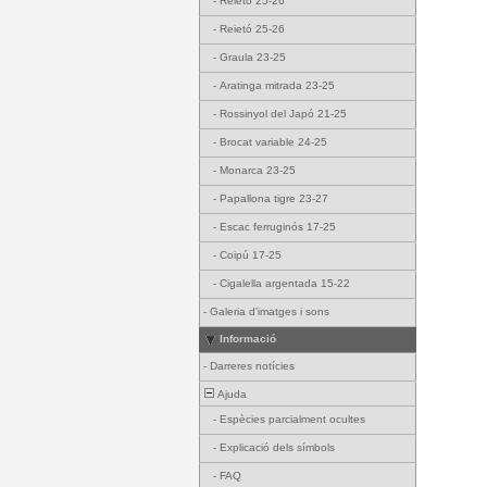
-
Reietó 25-26
-
Reietó 25-26
-
Graula 23-25
-
Aratinga mitrada 23-25
-
Rossinyol del Japó 21-25
-
Brocat variable 24-25
-
Monarca 23-25
-
Papallona tigre 23-27
-
Escac ferruginós 17-25
-
Coipú 17-25
-
Cigalella argentada 15-22
-
Galeria d'imatges i sons
Informació
-
Darreres notícies
Ajuda
-
Espècies parcialment ocultes
-
Explicació dels símbols
-
FAQ