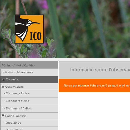
Pàgina d'inici d'Ornitho
Informació sobre l'observa
Entitats col·laboradores
Consulta
No es pot mostrar l'observació perquè o bé no ex
Observacions
-
Els darrers 2 dies
-
Els darrers 5 dies
-
Els darrers 15 dies
Dades i anàlisis
-
Grua 25-26