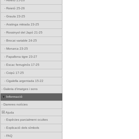
-
Reietó 25-26
-
Reietó 25-26
-
Graula 23-25
-
Aratinga mitrada 23-25
-
Rossinyol del Japó 21-25
-
Brocat variable 24-25
-
Monarca 23-25
-
Papallona tigre 23-27
-
Escac ferruginós 17-25
-
Coipú 17-25
-
Cigalella argentada 15-22
-
Galeria d'imatges i sons
Informació
-
Darreres notícies
Ajuda
-
Espècies parcialment ocultes
-
Explicació dels símbols
-
FAQ