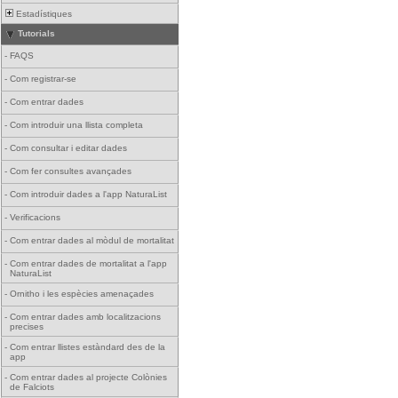
Estadístiques
Tutorials
-
FAQS
-
Com registrar-se
-
Com entrar dades
-
Com introduir una llista completa
-
Com consultar i editar dades
-
Com fer consultes avançades
-
Com introduir dades a l'app NaturaList
-
Verificacions
-
Com entrar dades al mòdul de mortalitat
-
Com entrar dades de mortalitat a l'app
NaturaList
-
Ornitho i les espècies amenaçades
-
Com entrar dades amb localitzacions
precises
-
Com entrar llistes estàndard des de la
app
-
Com entrar dades al projecte Colònies
de Falciots