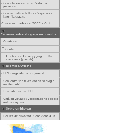
-
Com utilitzar els codis d'estudi o
projectes
-
Com actualitzar la llista d'espècies a
l'app NaturaList
Com entrar dades del SOCC a Ornitho
Recursos sobre els grups taxonòmics
-
Orquídies
Ocells
-
Identificació Circus pygargus - Circus
macrourus (juvenils)
Nocmig a Ornitho
-
El Nocmig- informació general
-
Com entrar les teves dades NocMig a
ornitho.cat?
-
Guia introductòria NFC
-
Catàleg visual de vocalitzacions d'ocells
amb sonograma
Sobre ornitho.cat
-
Política de privacitat i Condicions d'ús