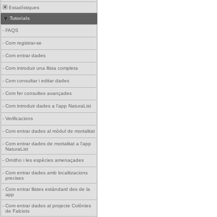
Estadístiques
Tutorials
-
FAQS
-
Com registrar-se
-
Com entrar dades
-
Com introduir una llista completa
-
Com consultar i editar dades
-
Com fer consultes avançades
-
Com introduir dades a l'app NaturaList
-
Verificacions
-
Com entrar dades al mòdul de mortalitat
-
Com entrar dades de mortalitat a l'app
NaturaList
-
Ornitho i les espècies amenaçades
-
Com entrar dades amb localitzacions
precises
-
Com entrar llistes estàndard des de la
app
-
Com entrar dades al projecte Colònies
de Falciots