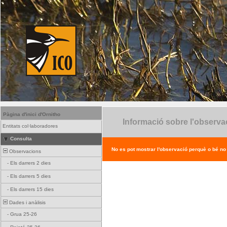
Pàgina d'inici d'Ornitho
Informació sobre l'observa
Entitats col·laboradores
Consulta
No es pot mostrar l'observació perquè o bé no ex
Observacions
-
Els darrers 2 dies
-
Els darrers 5 dies
-
Els darrers 15 dies
Dades i anàlisis
-
Grua 25-26