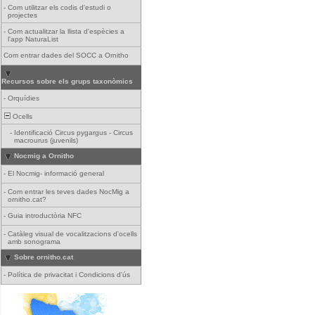
-
Com utilitzar els codis d'estudi o
projectes
-
Com actualitzar la llista d'espècies a
l'app NaturaList
Com entrar dades del SOCC a Ornitho
Recursos sobre els grups taxonòmics
-
Orquídies
Ocells
-
Identificació Circus pygargus - Circus
macrourus (juvenils)
Nocmig a Ornitho
-
El Nocmig- informació general
-
Com entrar les teves dades NocMig a
ornitho.cat?
-
Guia introductòria NFC
-
Catàleg visual de vocalitzacions d'ocells
amb sonograma
Sobre ornitho.cat
-
Política de privacitat i Condicions d'ús