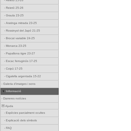
-
Reietó 25-26
-
Reietó 25-26
-
Graula 23-25
-
Aratinga mitrada 23-25
-
Rossinyol del Japó 21-25
-
Brocat variable 24-25
-
Monarca 23-25
-
Papallona tigre 23-27
-
Escac ferruginós 17-25
-
Coipú 17-25
-
Cigalella argentada 15-22
-
Galeria d'imatges i sons
Informació
-
Darreres notícies
Ajuda
-
Espècies parcialment ocultes
-
Explicació dels símbols
-
FAQ