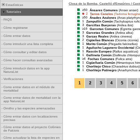
Closa de la Bomba, Castelló d'Empúries / Cast
Estadísticas
≥50
Ánsares Comunes
(Anser anser)
Tutoriales
2
Tarros Canelos
(Tadorna ferrugin
≥50
Ánades Azulones
(Anas platyrhyn
-
FAQS
1
Zampullín Común
(Tachybaptus rufico
3
Garcillas Bueyeras
(Ardea ibis)
-
Cómo registrarse
≥16
Garcetas Comunes
(Egretta garze
3
Garcetas Grandes
(Ardea alba)
-
Cómo entrar datos
3
Garzas Reales
(Ardea cinerea)
2
Cigüeñas Blancas
(Ciconia ciconia)
1
Morito Común
(Plegadis falcinellus)
-
Como introducir una lista completa
1
Aguilucho Lagunero Occidental
(Ci
1
Rascón Europeo
(Rallus aquaticus)
-
Cómo consultar y editar datos
1
Gallineta Común
(Gallinula chloropu
≥4
Fochas Comunes
(Fulica atra)
-
Cómo hacer consultas avanzadas
1
Cigüeñuela Común
(Himantopus him
1
Chorlitejo Chico
(Charadrius dubius)
-
Cómo introducir datos en la app
1
Chorlitejo Patinegro
(Anarhynchus a
NaturaList
-
Verificaciones
1
2
3
4
5
6
-
Como entrar datos en el módulo de
mortalidad
-
Como entrar datos de mortalidad con la
app NaturaList
-
Ornitho y las especies amenazadas
-
Cómo entrar datos con localizaciones
precisas
-
Cómo entrar datos al proyecto Colònies
de Falciots
-
Cómo actualizar la lista de especies en