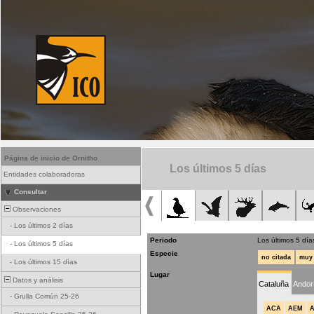
Página de inicio de Ornitho
Los últimos 5 días
Entidades colaboradoras
Consultar
Observaciones
-
Los últimos 2 días
Periodo
Los últimos 5 día
-
Los últimos 5 días
Especie
no citada
muy 
-
Los últimos 15 días
Lugar
Datos y análisis
Cataluña
Andor
-
Grulla Común 25-26
ACA
AEM