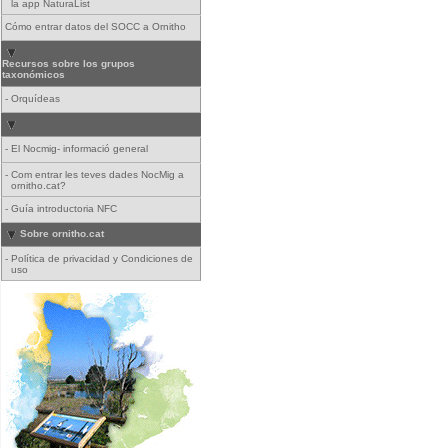
la app NaturaList
Cómo entrar datos del SOCC a Ornitho
Recursos sobre los grupos
taxonómicos
-
Orquídeas
-
El Nocmig- informació general
-
Com entrar les teves dades NocMig a
ornitho.cat?
-
Guía introductoria NFC
Sobre ornitho.cat
-
Política de privacidad y Condiciones de
uso