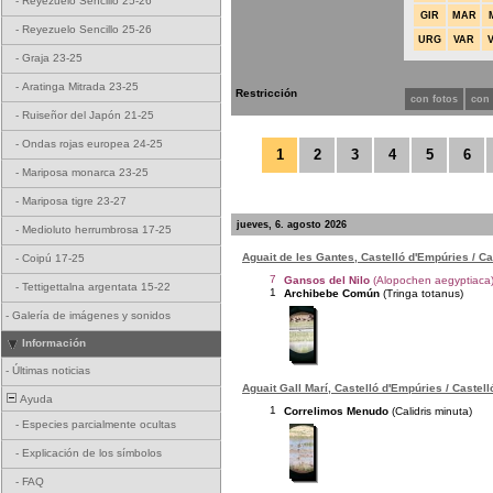
-
Reyezuelo Sencillo 25-26
GIR
MAR
-
Reyezuelo Sencillo 25-26
URG
VAR
-
Graja 23-25
-
Aratinga Mitrada 23-25
Restricción
con fotos
con
-
Ruiseñor del Japón 21-25
-
Ondas rojas europea 24-25
1
2
3
4
5
6
-
Mariposa monarca 23-25
-
Mariposa tigre 23-27
jueves, 6. agosto 2026
-
Medioluto herrumbrosa 17-25
Aguait de les Gantes, Castelló d'Empúries / C
-
Coipú 17-25
7
Gansos del Nilo
(Alopochen aegyptiaca
-
Tettigettalna argentata 15-22
1
Archibebe Común
(Tringa totanus)
-
Galería de imágenes y sonidos
Información
-
Últimas noticias
Aguait Gall Marí, Castelló d'Empúries / Castel
Ayuda
1
Correlimos Menudo
(Calidris minuta)
-
Especies parcialmente ocultas
-
Explicación de los símbolos
-
FAQ