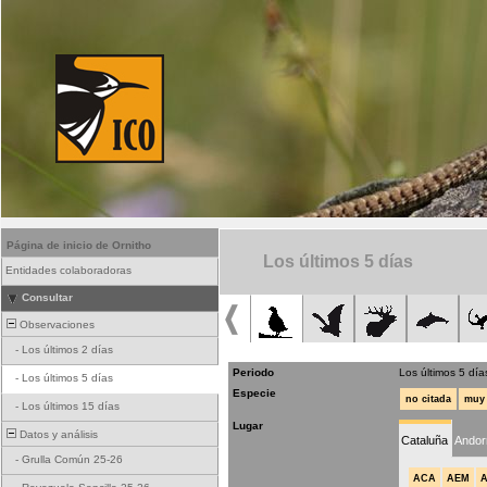
Página de inicio de Ornitho
Los últimos 5 días
Entidades colaboradoras
Consultar
Observaciones
-
Los últimos 2 días
Periodo
Los últimos 5 día
-
Los últimos 5 días
Especie
no citada
muy 
-
Los últimos 15 días
Lugar
Datos y análisis
Cataluña
Andor
-
Grulla Común 25-26
ACA
AEM