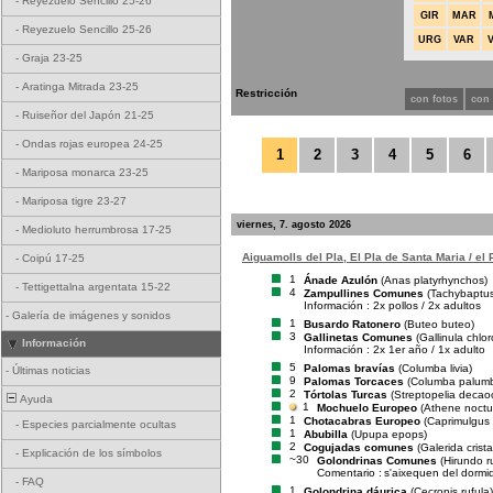
-
Reyezuelo Sencillo 25-26
GIR
MAR
-
Reyezuelo Sencillo 25-26
URG
VAR
-
Graja 23-25
-
Aratinga Mitrada 23-25
Restricción
con fotos
con
-
Ruiseñor del Japón 21-25
-
Ondas rojas europea 24-25
1
2
3
4
5
6
-
Mariposa monarca 23-25
-
Mariposa tigre 23-27
viernes, 7. agosto 2026
-
Medioluto herrumbrosa 17-25
Aiguamolls del Pla, El Pla de Santa Maria / el
-
Coipú 17-25
1
Ánade Azulón
(Anas platyrhynchos)
-
Tettigettalna argentata 15-22
4
Zampullines Comunes
(Tachybaptus 
Información : 2x pollos / 2x adultos
-
Galería de imágenes y sonidos
1
Busardo Ratonero
(Buteo buteo)
3
Gallinetas Comunes
(Gallinula chlo
Información
Información : 2x 1er año / 1x adulto
5
Palomas bravías
(Columba livia)
-
Últimas noticias
9
Palomas Torcaces
(Columba palum
2
Tórtolas Turcas
(Streptopelia decao
Ayuda
1
Mochuelo Europeo
(Athene noctu
1
Chotacabras Europeo
(Caprimulgus
-
Especies parcialmente ocultas
1
Abubilla
(Upupa epops)
2
Cogujadas comunes
(Galerida crista
-
Explicación de los símbolos
~30
Golondrinas Comunes
(Hirundo r
Comentario :
s'aixequen del dormi
-
FAQ
1
Golondrina dáurica
(Cecropis rufula)