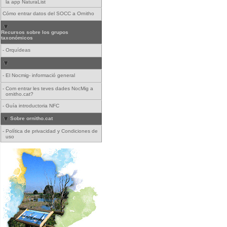
la app NaturaList
Cómo entrar datos del SOCC a Ornitho
Recursos sobre los grupos
taxonómicos
-
Orquídeas
-
El Nocmig- informació general
-
Com entrar les teves dades NocMig a
ornitho.cat?
-
Guía introductoria NFC
Sobre ornitho.cat
-
Política de privacidad y Condiciones de
uso