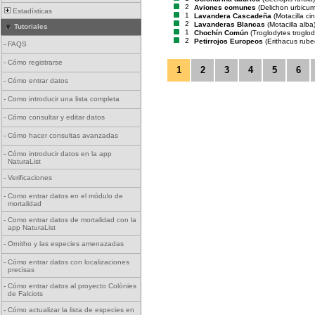
2
Aviones comunes
(Delichon urbicum
Estadísticas
1
Lavandera Cascadeña
(Motacilla ci
2
Lavanderas Blancas
(Motacilla alba
Tutoriales
1
Chochín Común
(Troglodytes troglod
2
Petirrojos Europeos
(Erithacus rube
-
FAQS
-
Cómo registrarse
1
2
3
4
5
6
-
Cómo entrar datos
-
Como introducir una lista completa
-
Cómo consultar y editar datos
-
Cómo hacer consultas avanzadas
-
Cómo introducir datos en la app
NaturaList
-
Verificaciones
-
Como entrar datos en el módulo de
mortalidad
-
Como entrar datos de mortalidad con la
app NaturaList
-
Ornitho y las especies amenazadas
-
Cómo entrar datos con localizaciones
precisas
-
Cómo entrar datos al proyecto Colònies
de Falciots
-
Cómo actualizar la lista de especies en