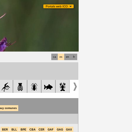
Portals web ICO
ca
es
en
fr
uy comunes
BER
BLL
BPE
CBA
CER
GAF
GAG
GAX