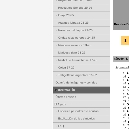
-
Reyezuelo Sencillo 25-26
-
Reyezuelo Sencillo 25-26
-
Graja 23-25
-
Aratinga Mitrada 23-25
Restricció
-
Ruiseñor del Japón 21-25
-
Ondas rojas europea 24-25
1
-
Mariposa monarca 23-25
-
Mariposa tigre 23-27
sábado, 8.
-
Medioluto herrumbrosa 17-25
Aiguamoll
-
Coipú 17-25
1
Á
-
Tettigettalna argentata 15-22
≥3
1
A
-
Galería de imágenes y sonidos
≥2
≥3
Información
×
P
×
A
-
Últimas noticias
≥2
~3
×
G
Ayuda
≥1
×
-
Especies parcialmente ocultas
A
≥1
~8
-
Explicación de los símbolos
≥3
×
R
-
FAQ
~6