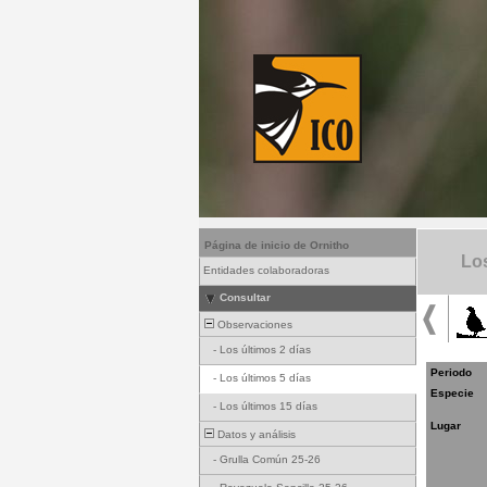
Página de inicio de Ornitho
Los
Entidades colaboradoras
Consultar
Observaciones
-
Los últimos 2 días
Periodo
-
Los últimos 5 días
Especie
-
Los últimos 15 días
Lugar
Datos y análisis
-
Grulla Común 25-26