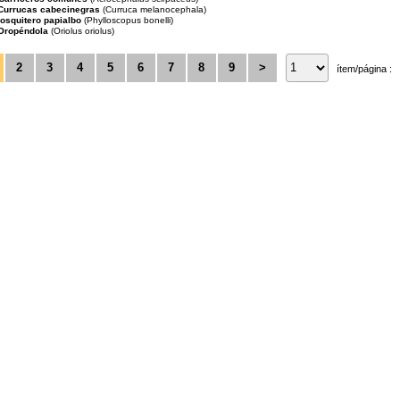
Currucas cabecinegras
(Curruca melanocephala)
osquitero papialbo
(Phylloscopus bonelli)
Oropéndola
(Oriolus oriolus)
2
3
4
5
6
7
8
9
>
ítem/página :