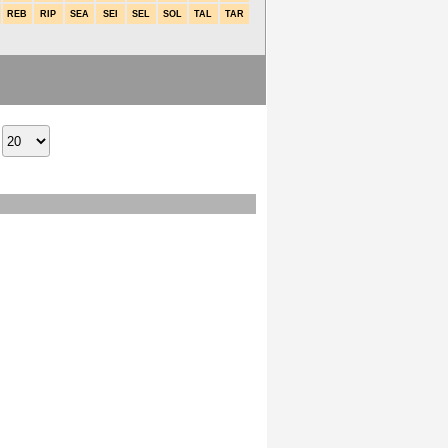
REB
RIP
SEA
SEI
SEL
SOL
TAL
TAR