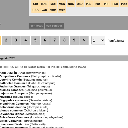
GIR
MAR
MOI
MON
NOG
OSO
PES
PJU
PRI
PSO
PUR
URG
VAR
VOC
VOR
n
con fotos
con sonidos
2
3
4
5
6
7
8
9
>
ítem/página :
 agosto 2026
s del Pla, El Pla de Santa Maria / el Pla de Santa Maria (ACA)
nade Azulón
(Anas platyrhynchos)
Zampullines Comunes
(Tachybaptus ruficollis)
vetorillo Común
(Botaurus minutus)
Gallinetas Comunes
(Gallinula chloropus)
Andarríos Grandes
(Tringa ochropus)
alomas Torcaces
(Columba palumbus)
bejarucos Europeos
(Merops apiaster)
Abubillas
(Upupa epops)
Cogujadas comunes
(Galerida cristata)
olondrinas Comunes
(Hirundo rustica)
Golondrina dáurica
(Cecropis rufula)
viones comunes
(Delichon urbicum)
Lavandera Blanca
(Motacilla alba)
Ruiseñores Comunes
(Luscinia megarhynchos)
Mirlos Comunes
(Turdus merula)
uiseñores Bastardos
(Cettia cetti)
Carriceros comunes
(Acrocephalus scirpaceus)