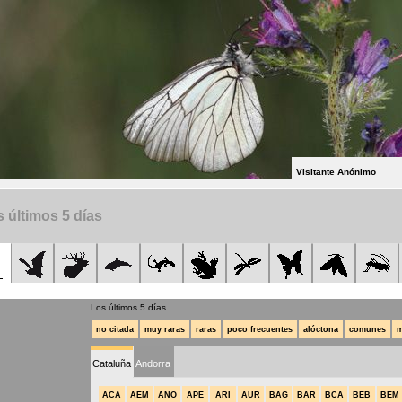
Visitante Anónimo
 últimos 5 días
Los últimos 5 días
no citada
muy raras
raras
poco frecuentes
alóctona
comunes
m
Cataluña
Andorra
ACA
AEM
ANO
APE
ARI
AUR
BAG
BAR
BCA
BEB
BEM