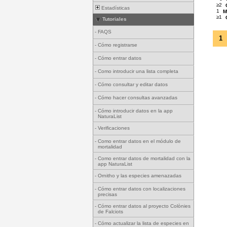
≥2
Estadísticas
1
M
≥1
Tutoriales
-
FAQS
1
-
Cómo registrarse
-
Cómo entrar datos
-
Como introducir una lista completa
-
Cómo consultar y editar datos
-
Cómo hacer consultas avanzadas
-
Cómo introducir datos en la app
NaturaList
-
Verificaciones
-
Como entrar datos en el módulo de
mortalidad
-
Como entrar datos de mortalidad con la
app NaturaList
-
Ornitho y las especies amenazadas
-
Cómo entrar datos con localizaciones
precisas
-
Cómo entrar datos al proyecto Colònies
de Falciots
-
Cómo actualizar la lista de especies en