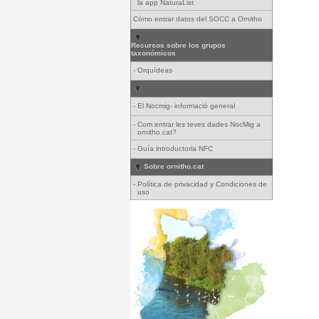
la app NaturaList
Cómo entrar datos del SOCC a Ornitho
Recursos sobre los grupos
taxonómicos
-
Orquídeas
-
El Nocmig- informació general
-
Com entrar les teves dades NocMig a
ornitho.cat?
-
Guía introductoria NFC
Sobre ornitho.cat
-
Política de privacidad y Condiciones de
uso