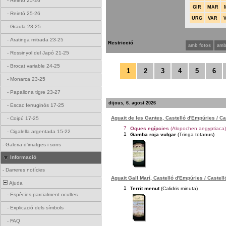
-
Reietó 25-26
GIR
MAR
-
Reietó 25-26
URG
VAR
-
Graula 23-25
-
Aratinga mitrada 23-25
Restricció
amb fotos
amb
-
Rossinyol del Japó 21-25
-
Brocat variable 24-25
1
2
3
4
5
6
-
Monarca 23-25
-
Papallona tigre 23-27
dijous, 6. agost 2026
-
Escac ferruginós 17-25
Aguait de les Gantes, Castelló d'Empúries / C
-
Coipú 17-25
7
Oques egípcies
(Alopochen aegyptiaca)
-
Cigalella argentada 15-22
1
Gamba roja vulgar
(Tringa totanus)
-
Galeria d'imatges i sons
Informació
-
Darreres notícies
Aguait Gall Marí, Castelló d'Empúries / Castel
Ajuda
1
Territ menut
(Calidris minuta)
-
Espècies parcialment ocultes
-
Explicació dels símbols
-
FAQ