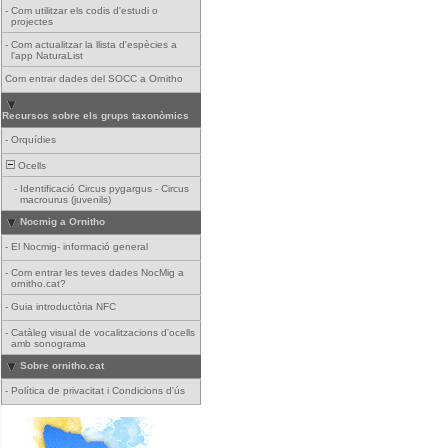
-
Com utilitzar els codis d'estudi o
projectes
-
Com actualitzar la llista d'espècies a
l'app NaturaList
Com entrar dades del SOCC a Ornitho
Recursos sobre els grups taxonòmics
-
Orquídies
Ocells
-
Identificació Circus pygargus - Circus
macrourus (juvenils)
Nocmig a Ornitho
-
El Nocmig- informació general
-
Com entrar les teves dades NocMig a
ornitho.cat?
-
Guia introductòria NFC
-
Catàleg visual de vocalitzacions d'ocells
amb sonograma
Sobre ornitho.cat
-
Política de privacitat i Condicions d'ús