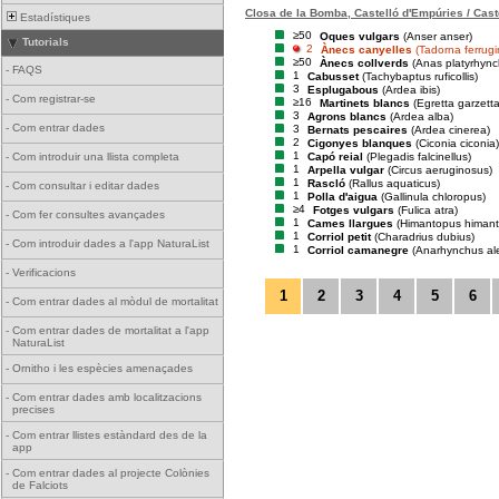
Closa de la Bomba, Castelló d'Empúries / Cast
Estadístiques
≥50
Oques vulgars
(Anser anser)
Tutorials
2
Ànecs canyelles
(Tadorna ferrug
≥50
Ànecs collverds
(Anas platyrhync
-
FAQS
1
Cabusset
(Tachybaptus ruficollis)
3
Esplugabous
(Ardea ibis)
-
Com registrar-se
≥16
Martinets blancs
(Egretta garzetta
3
Agrons blancs
(Ardea alba)
-
Com entrar dades
3
Bernats pescaires
(Ardea cinerea)
2
Cigonyes blanques
(Ciconia ciconia)
1
Capó reial
(Plegadis falcinellus)
-
Com introduir una llista completa
1
Arpella vulgar
(Circus aeruginosus)
1
Rascló
(Rallus aquaticus)
-
Com consultar i editar dades
1
Polla d'aigua
(Gallinula chloropus)
≥4
Fotges vulgars
(Fulica atra)
-
Com fer consultes avançades
1
Cames llargues
(Himantopus himan
1
Corriol petit
(Charadrius dubius)
-
Com introduir dades a l'app NaturaList
1
Corriol camanegre
(Anarhynchus al
-
Verificacions
1
2
3
4
5
6
-
Com entrar dades al mòdul de mortalitat
-
Com entrar dades de mortalitat a l'app
NaturaList
-
Ornitho i les espècies amenaçades
-
Com entrar dades amb localitzacions
precises
-
Com entrar llistes estàndard des de la
app
-
Com entrar dades al projecte Colònies
de Falciots