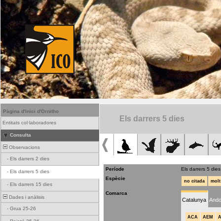
Pàgina d'inici d'Ornitho
Els darrers 5 dies
Entitats col·laboradores
Consulta
Observacions
-
Els darrers 2 dies
Període
Els darrers 5 dies
-
Els darrers 5 dies
Espècie
no citada
molt
-
Els darrers 15 dies
Comarca
Dades i anàlisis
Catalunya
Ando
-
Grua 25-26
ACA
AEM