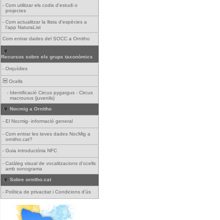
-
Com utilitzar els codis d'estudi o
projectes
-
Com actualitzar la llista d'espècies a
l'app NaturaList
Com entrar dades del SOCC a Ornitho
Recursos sobre els grups taxonòmics
-
Orquídies
Ocells
-
Identificació Circus pygargus - Circus
macrourus (juvenils)
Nocmig a Ornitho
-
El Nocmig- informació general
-
Com entrar les teves dades NocMig a
ornitho.cat?
-
Guia introductòria NFC
-
Catàleg visual de vocalitzacions d'ocells
amb sonograma
Sobre ornitho.cat
-
Política de privacitat i Condicions d'ús