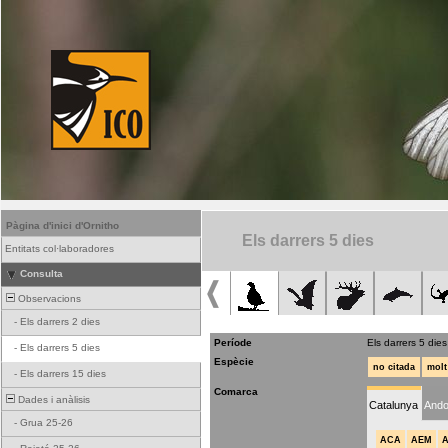
Pàgina d'inici d'Ornitho
Els darrers 5 dies
Entitats col·laboradores
Consulta
Observacions
-
Els darrers 2 dies
Període
Els darrers 5 dies
-
Els darrers 5 dies
Espècie
no citada
molt
-
Els darrers 15 dies
Comarca
Dades i anàlisis
Catalunya
Ando
-
Grua 25-26
ACA
AEM