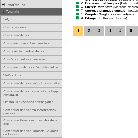
2
Orenetes cuablanques
(Delichon ur
Estadístiques
1
Cuereta torrentera
(Motacilla cinerea
2
Cueretes blanques vulgars
(Motacil
Tutorials
1
Cargolet
(Troglodytes troglodytes)
2
Pit-rojos
(Erithacus rubecula)
-
FAQS
-
Com registrar-se
1
2
3
4
5
6
-
Com entrar dades
-
Com introduir una llista completa
-
Com consultar i editar dades
-
Com fer consultes avançades
-
Com introduir dades a l'app NaturaList
-
Verificacions
-
Com entrar dades al mòdul de mortalitat
-
Com entrar dades de mortalitat a l'app
NaturaList
-
Ornitho i les espècies amenaçades
-
Com entrar dades amb localitzacions
precises
-
Com entrar llistes estàndard des de la
app
-
Com entrar dades al projecte Colònies
de Falciots