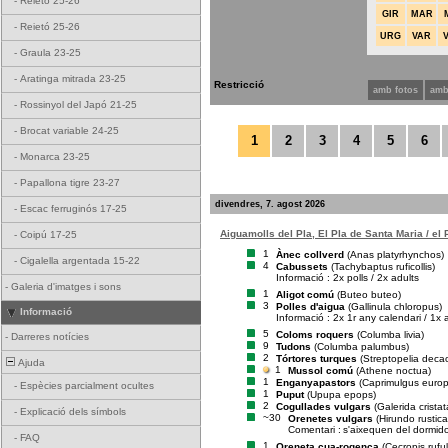
-
Reietó 25-26
GIR
MAR
-
Reietó 25-26
URG
VAR
-
Graula 23-25
-
Aratinga mitrada 23-25
Restricció
amb fotos
amb
-
Rossinyol del Japó 21-25
-
Brocat variable 24-25
1
2
3
4
5
6
-
Monarca 23-25
-
Papallona tigre 23-27
divendres, 7. agost 2026
-
Escac ferruginós 17-25
Aiguamolls del Pla, El Pla de Santa Maria / el
-
Coipú 17-25
1
Ànec collverd
(Anas platyrhynchos)
-
Cigalella argentada 15-22
4
Cabussets
(Tachybaptus ruficollis)
Informació : 2x polls / 2x adults
-
Galeria d'imatges i sons
1
Aligot comú
(Buteo buteo)
3
Polles d'aigua
(Gallinula chloropus)
Informació
Informació : 2x 1r any calendari / 1x 
5
Coloms roquers
(Columba livia)
-
Darreres notícies
9
Tudons
(Columba palumbus)
2
Tórtores turques
(Streptopelia deca
Ajuda
1
Mussol comú
(Athene noctua)
1
Enganyapastors
(Caprimulgus euro
-
Espècies parcialment ocultes
1
Puput
(Upupa epops)
2
Cogullades vulgars
(Galerida cristat
-
Explicació dels símbols
~30
Orenetes vulgars
(Hirundo rustica
Comentari :
s'aixequen del dormid
-
FAQ
1
Oreneta cua-rogenca
(Cecropis rufu