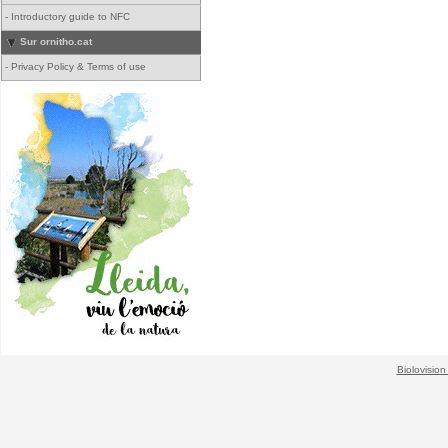
-
Introductory guide to NFC
Sur ornitho.cat
-
Privacy Policy & Terms of use
Biolovision