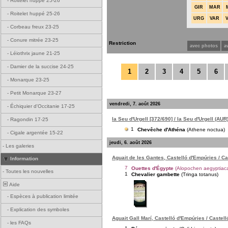
-
Roitelet huppé 25-26
GIR
MAR
-
Roitelet huppé 25-26
URG
VAR
-
Corbeau freux 23-25
-
Conure mitrée 23-25
Restriction
avec photos
a
-
Léiothrix jaune 21-25
-
Damier de la succise 24-25
1
2
3
4
5
6
-
Monarque 23-25
-
Petit Monarque 23-27
vendredi, 7. août 2026
-
Échiquier d'Occitanie 17-25
la Seu d'Urgell [372/690] / la Seu d'Urgell (AUR
-
Ragondin 17-25
1
Chevêche d'Athéna
(Athene noctua)
-
Cigale argentée 15-22
jeudi, 6. août 2026
-
Les galeries
Aguait de les Gantes, Castelló d'Empúries / C
Information
7
Ouettes d'Égypte
(Alopochen aegyptiac
-
Toutes les nouvelles
1
Chevalier gambette
(Tringa totanus)
Aide
-
Espèces à publication limitée
-
Explication des symboles
Aguait Gall Marí, Castelló d'Empúries / Castel
-
les FAQs