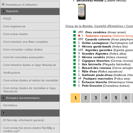
1
Bécasseau minute
(Calidris minuta)
Statistiques d'utilisation
Tutoriels
-
FAQS
Closa de la Bomba, Castelló d'Empúries / Cast
-
Com registrar-se
≥50
Oies cendrées
(Anser anser)
-
Com entrar dades
2
Tadornes casarca
(Tadorna ferru
≥50
Canards colverts
(Anas platyrhyn
-
Com introduir una llista completa
1
Grèbe castagneux
(Tachybaptus rufic
3
Hérons garde-bœufs
(Ardea ibis)
-
Com consultar i editar dades
≥16
Aigrettes garzettes
(Egretta garze
3
Grandes Aigrettes
(Ardea alba)
3
Hérons cendrés
(Ardea cinerea)
-
Com fer consultes avançades
2
Cigognes blanches
(Ciconia ciconia)
1
Ibis falcinelle
(Plegadis falcinellus)
-
Com introduir dades a l'app NaturaList
1
Busard des roseaux
(Circus aerugi
1
Râle d'eau
(Rallus aquaticus)
-
Verificacions
1
Gallinule poule-d'eau
(Gallinula chl
≥4
Foulques macroules
(Fulica atra)
-
Com entrar dades al mòdul de mortalitat
1
Échasse blanche
(Himantopus hima
1
Petit Gravelot
(Charadrius dubius)
-
Com entrar dades de mortalitat a l'app
NaturaList
1
2
3
4
5
6
Groupes taxonomiques
-
Orchidées
-
El Nocmig- informació general
-
Com entrar les teves dades NocMig a
ornitho.cat?