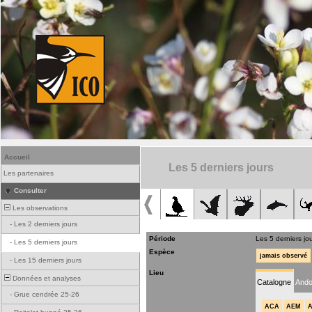
Accueil
Les 5 derniers jours
Les partenaires
Consulter
Les observations
-
Les 2 derniers jours
Période
Les 5 derniers jo
-
Les 5 derniers jours
Espèce
jamais observé
-
Les 15 derniers jours
Lieu
Données et analyses
Catalogne
Ando
-
Grue cendrée 25-26
ACA
AEM