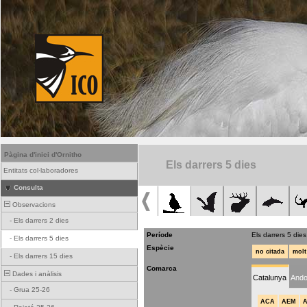
Pàgina d'inici d'Ornitho
Els darrers 5 dies
Entitats col·laboradores
Consulta
Observacions
-
Els darrers 2 dies
Període
Els darrers 5 dies
-
Els darrers 5 dies
Espècie
no citada
molt
-
Els darrers 15 dies
Comarca
Dades i anàlisis
Catalunya
Ando
-
Grua 25-26
ACA
AEM