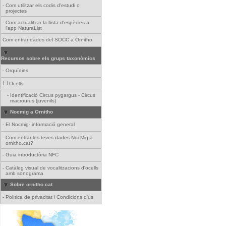
-
Com utilitzar els codis d'estudi o
projectes
-
Com actualitzar la llista d'espècies a
l'app NaturaList
Com entrar dades del SOCC a Ornitho
Recursos sobre els grups taxonòmics
-
Orquídies
Ocells
-
Identificació Circus pygargus - Circus
macrourus (juvenils)
Nocmig a Ornitho
-
El Nocmig- informació general
-
Com entrar les teves dades NocMig a
ornitho.cat?
-
Guia introductòria NFC
-
Catàleg visual de vocalitzacions d'ocells
amb sonograma
Sobre ornitho.cat
-
Política de privacitat i Condicions d'ús