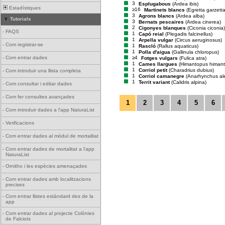
3
Esplugabous
(Ardea ibis)
Estadístiques
≥16
Martinets blancs
(Egretta garzetta
3
Agrons blancs
(Ardea alba)
Tutorials
3
Bernats pescaires
(Ardea cinerea)
2
Cigonyes blanques
(Ciconia ciconia)
-
FAQS
1
Capó reial
(Plegadis falcinellus)
1
Arpella vulgar
(Circus aeruginosus)
-
Com registrar-se
1
Rascló
(Rallus aquaticus)
1
Polla d'aigua
(Gallinula chloropus)
≥4
-
Com entrar dades
Fotges vulgars
(Fulica atra)
1
Cames llargues
(Himantopus himan
1
Corriol petit
(Charadrius dubius)
-
Com introduir una llista completa
1
Corriol camanegre
(Anarhynchus al
1
Territ variant
(Calidris alpina)
-
Com consultar i editar dades
-
Com fer consultes avançades
1
2
3
4
5
6
-
Com introduir dades a l'app NaturaList
-
Verificacions
-
Com entrar dades al mòdul de mortalitat
-
Com entrar dades de mortalitat a l'app
NaturaList
-
Ornitho i les espècies amenaçades
-
Com entrar dades amb localitzacions
precises
-
Com entrar llistes estàndard des de la
app
-
Com entrar dades al projecte Colònies
de Falciots