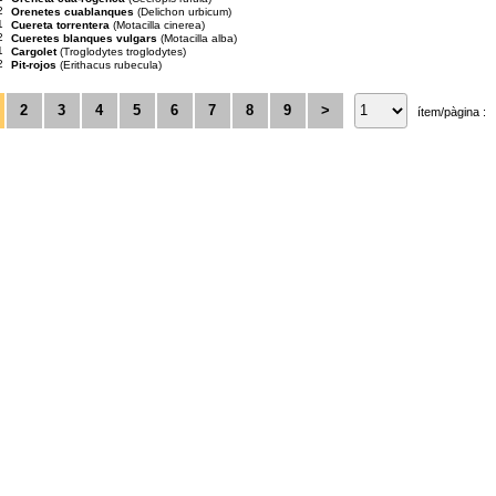
2
Orenetes cuablanques
(Delichon urbicum)
1
Cuereta torrentera
(Motacilla cinerea)
2
Cueretes blanques vulgars
(Motacilla alba)
1
Cargolet
(Troglodytes troglodytes)
2
Pit-rojos
(Erithacus rubecula)
2
3
4
5
6
7
8
9
>
ítem/pàgina :