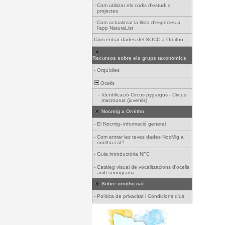
-
Com utilitzar els codis d'estudi o
projectes
-
Com actualitzar la llista d'espècies a
l'app NaturaList
Com entrar dades del SOCC a Ornitho
Recursos sobre els grups taxonòmics
-
Orquídies
Ocells
-
Identificació Circus pygargus - Circus
macrourus (juvenils)
Nocmig a Ornitho
-
El Nocmig- informació general
-
Com entrar les teves dades NocMig a
ornitho.cat?
-
Guia introductòria NFC
-
Catàleg visual de vocalitzacions d'ocells
amb sonograma
Sobre ornitho.cat
-
Política de privacitat i Condicions d'ús