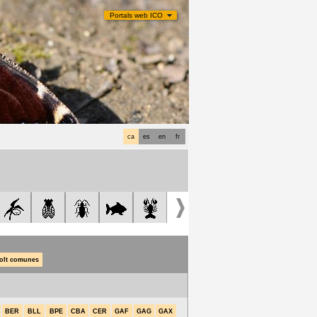
Portals web ICO
ca
es
en
fr
olt comunes
BER
BLL
BPE
CBA
CER
GAF
GAG
GAX