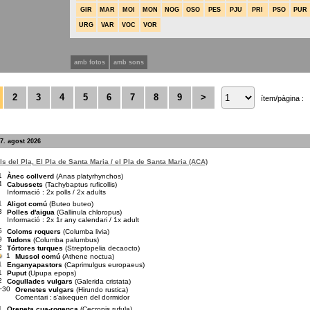
GIR
MAR
MOI
MON
NOG
OSO
PES
PJU
PRI
PSO
PUR
URG
VAR
VOC
VOR
amb fotos
amb sons
2
3
4
5
6
7
8
9
>
ítem/pàgina :
7. agost 2026
s del Pla, El Pla de Santa Maria / el Pla de Santa Maria (ACA)
1
Ànec collverd
(Anas platyrhynchos)
4
Cabussets
(Tachybaptus ruficollis)
Informació : 2x polls / 2x adults
1
Aligot comú
(Buteo buteo)
3
Polles d'aigua
(Gallinula chloropus)
Informació : 2x 1r any calendari / 1x adult
5
Coloms roquers
(Columba livia)
9
Tudons
(Columba palumbus)
2
Tórtores turques
(Streptopelia decaocto)
1
Mussol comú
(Athene noctua)
1
Enganyapastors
(Caprimulgus europaeus)
1
Puput
(Upupa epops)
2
Cogullades vulgars
(Galerida cristata)
~30
Orenetes vulgars
(Hirundo rustica)
Comentari :
s'aixequen del dormidor
1
Oreneta cua-rogenca
(Cecropis rufula)