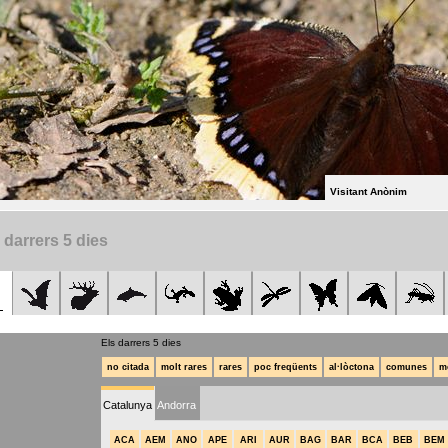
Visitant Anònim
 darrers 5 dies
Els darrers 5 dies
no citada
molt rares
rares
poc freqüents
al·lòctona
comunes
m
Catalunya
Andorra
ACA
AEM
ANO
APE
ARI
AUR
BAG
BAR
BCA
BEB
BEM