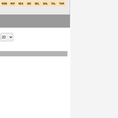
REB
RIP
SEA
SEI
SEL
SOL
TAL
TAR