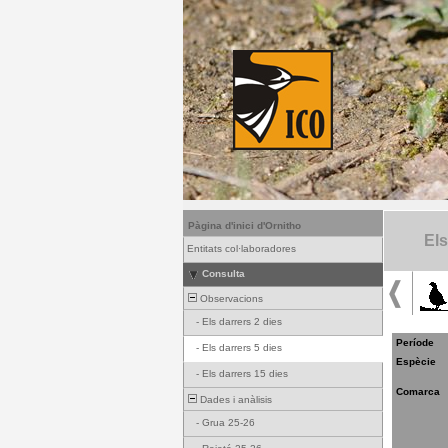
Pàgina d'inici d'Ornitho
Els
Entitats col·laboradores
Consulta
Observacions
-
Els darrers 2 dies
Període
-
Els darrers 5 dies
Espècie
-
Els darrers 15 dies
Comarca
Dades i anàlisis
-
Grua 25-26