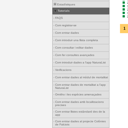
Estadístiques
Tutorials
-
FAQS
-
Com registrar-se
1
-
Com entrar dades
-
Com introduir una llista completa
-
Com consultar i editar dades
-
Com fer consultes avançades
-
Com introduir dades a l'app NaturaList
-
Verificacions
-
Com entrar dades al mòdul de mortalitat
-
Com entrar dades de mortalitat a l'app
NaturaList
-
Ornitho i les espècies amenaçades
-
Com entrar dades amb localitzacions
precises
-
Com entrar llistes estàndard des de la
app
-
Com entrar dades al projecte Colònies
de Falciots