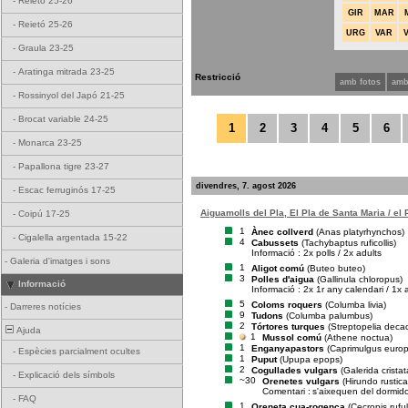
-
Reietó 25-26
GIR
MAR
-
Reietó 25-26
URG
VAR
-
Graula 23-25
-
Aratinga mitrada 23-25
Restricció
amb fotos
amb
-
Rossinyol del Japó 21-25
-
Brocat variable 24-25
1
2
3
4
5
6
-
Monarca 23-25
-
Papallona tigre 23-27
divendres, 7. agost 2026
-
Escac ferruginós 17-25
Aiguamolls del Pla, El Pla de Santa Maria / el
-
Coipú 17-25
1
Ànec collverd
(Anas platyrhynchos)
-
Cigalella argentada 15-22
4
Cabussets
(Tachybaptus ruficollis)
Informació : 2x polls / 2x adults
-
Galeria d'imatges i sons
1
Aligot comú
(Buteo buteo)
3
Polles d'aigua
(Gallinula chloropus)
Informació
Informació : 2x 1r any calendari / 1x 
5
Coloms roquers
(Columba livia)
-
Darreres notícies
9
Tudons
(Columba palumbus)
2
Tórtores turques
(Streptopelia deca
Ajuda
1
Mussol comú
(Athene noctua)
1
Enganyapastors
(Caprimulgus euro
-
Espècies parcialment ocultes
1
Puput
(Upupa epops)
2
Cogullades vulgars
(Galerida cristat
-
Explicació dels símbols
~30
Orenetes vulgars
(Hirundo rustica
Comentari :
s'aixequen del dormid
-
FAQ
1
Oreneta cua-rogenca
(Cecropis rufu