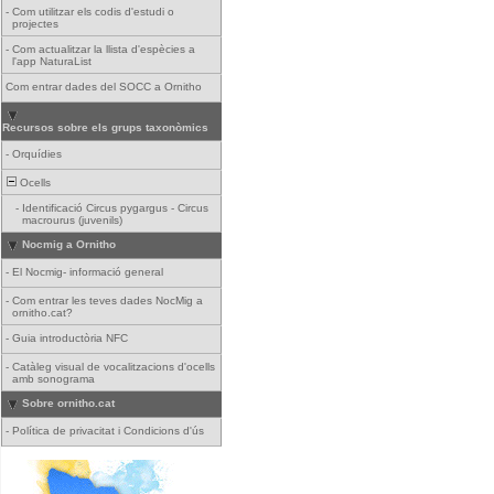
-
Com utilitzar els codis d'estudi o
projectes
-
Com actualitzar la llista d'espècies a
l'app NaturaList
Com entrar dades del SOCC a Ornitho
Recursos sobre els grups taxonòmics
-
Orquídies
Ocells
-
Identificació Circus pygargus - Circus
macrourus (juvenils)
Nocmig a Ornitho
-
El Nocmig- informació general
-
Com entrar les teves dades NocMig a
ornitho.cat?
-
Guia introductòria NFC
-
Catàleg visual de vocalitzacions d'ocells
amb sonograma
Sobre ornitho.cat
-
Política de privacitat i Condicions d'ús