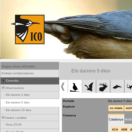
Pàgina d'inici d'Ornitho
Els darrers 5 dies
Entitats col·laboradores
Consulta
Observacions
-
Els darrers 2 dies
Període
Els darrers 5 dies
-
Els darrers 5 dies
Espècie
no citada
molt
-
Els darrers 15 dies
Comarca
Dades i anàlisis
Catalunya
Ando
-
Grua 25-26
ACA
AEM