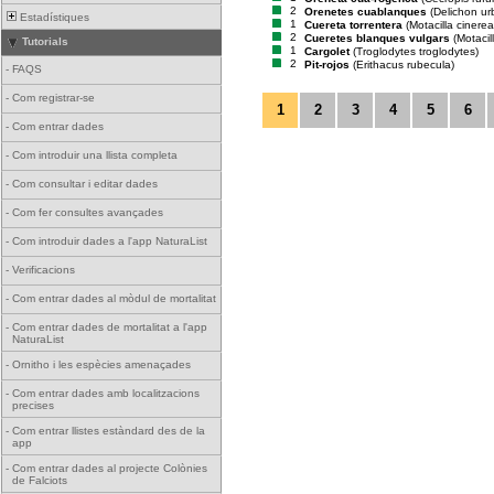
2
Orenetes cuablanques
(Delichon ur
Estadístiques
1
Cuereta torrentera
(Motacilla cinerea
2
Cueretes blanques vulgars
(Motacil
Tutorials
1
Cargolet
(Troglodytes troglodytes)
2
Pit-rojos
(Erithacus rubecula)
-
FAQS
-
Com registrar-se
1
2
3
4
5
6
-
Com entrar dades
-
Com introduir una llista completa
-
Com consultar i editar dades
-
Com fer consultes avançades
-
Com introduir dades a l'app NaturaList
-
Verificacions
-
Com entrar dades al mòdul de mortalitat
-
Com entrar dades de mortalitat a l'app
NaturaList
-
Ornitho i les espècies amenaçades
-
Com entrar dades amb localitzacions
precises
-
Com entrar llistes estàndard des de la
app
-
Com entrar dades al projecte Colònies
de Falciots