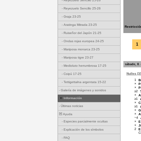
-
Reyezuelo Sencillo 25-26
-
Reyezuelo Sencillo 25-26
-
Graja 23-25
-
Aratinga Mitrada 23-25
Restricció
-
Ruiseñor del Japón 21-25
-
Ondas rojas europea 24-25
1
-
Mariposa monarca 23-25
-
Mariposa tigre 23-27
sábado, 8.
-
Medioluto herrumbrosa 17-25
Nulles [3
-
Coipú 17-25
1
B
-
Tettigettalna argentata 15-22
×
P
×
P
-
Galería de imágenes y sonidos
≥2
×
A
Información
≥1
×
C
-
Últimas noticias
≥1
×
G
×
A
Ayuda
~4
×
-
Especies parcialmente ocultas
E
×
J
2
E
-
Explicación de los símbolos
C
-
FAQ