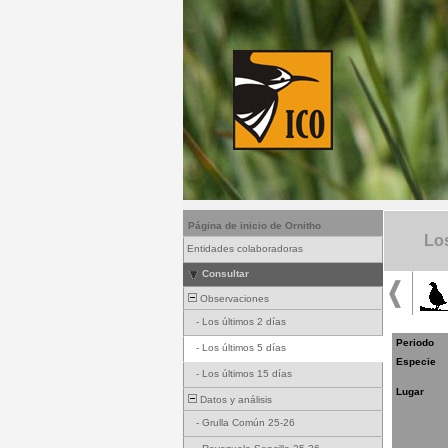
Página de inicio de Ornitho
Los
Entidades colaboradoras
Consultar
Observaciones
-
Los últimos 2 días
Periodo
-
Los últimos 5 días
Especie
-
Los últimos 15 días
Lugar
Datos y análisis
-
Grulla Común 25-26