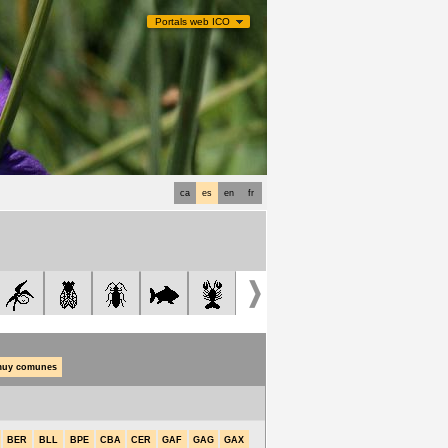
Portals web ICO
ca
es
en
fr
uy comunes
BER
BLL
BPE
CBA
CER
GAF
GAG
GAX