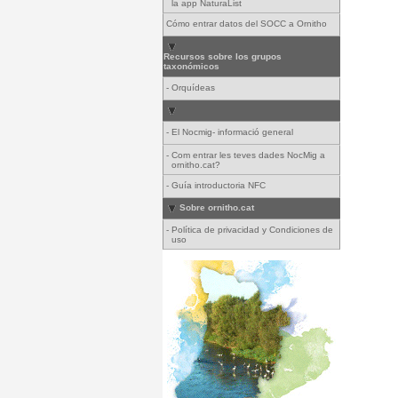
la app NaturaList
Cómo entrar datos del SOCC a Ornitho
Recursos sobre los grupos
taxonómicos
-
Orquídeas
-
El Nocmig- informació general
-
Com entrar les teves dades NocMig a
ornitho.cat?
-
Guía introductoria NFC
Sobre ornitho.cat
-
Política de privacidad y Condiciones de
uso