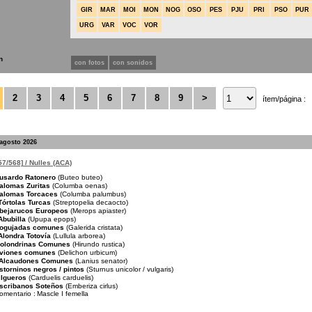
GIR
MAR
MOI
MON
NOG
OSO
PES
PJU
PRI
PSO
PUR
URG
VAR
VOC
VOR
n
con fotos
con sonidos
2
3
4
5
6
7
8
9
>
ítem/página :
 agosto 2026
57/568] / Nulles (ACA)
usardo Ratonero
(Buteo buteo)
alomas Zuritas
(Columba oenas)
alomas Torcaces
(Columba palumbus)
Tórtolas Turcas
(Streptopelia decaocto)
bejarucos Europeos
(Merops apiaster)
Abubilla
(Upupa epops)
ogujadas comunes
(Galerida cristata)
Alondra Totovía
(Lullula arborea)
olondrinas Comunes
(Hirundo rustica)
viones comunes
(Delichon urbicum)
Alcaudones Comunes
(Lanius senator)
storninos negros / pintos
(Sturnus unicolor / vulgaris)
ilgueros
(Carduelis carduelis)
scribanos Soteños
(Emberiza cirlus)
omentario :
Mascle I femella