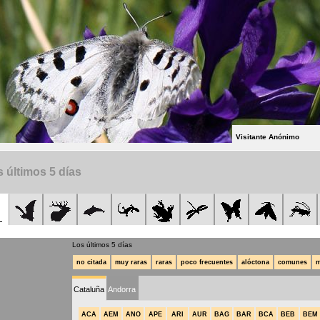
Visitante Anónimo
 últimos 5 días
Los últimos 5 días
no citada
muy raras
raras
poco frecuentes
alóctona
comunes
m
Cataluña
Andorra
ACA
AEM
ANO
APE
ARI
AUR
BAG
BAR
BCA
BEB
BEM