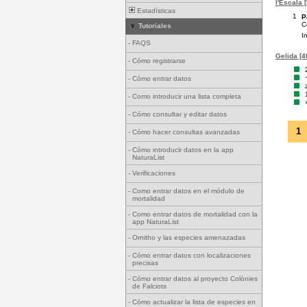
l'Escala 
Estadísticas
1
P
C
Tutoriales
I
-
FAQS
Gelida [4
-
Cómo registrarse
-
Cómo entrar datos
-
Como introducir una lista completa
-
Cómo consultar y editar datos
1
-
Cómo hacer consultas avanzadas
-
Cómo introducir datos en la app
NaturaList
-
Verificaciones
-
Como entrar datos en el módulo de
mortalidad
-
Como entrar datos de mortalidad con la
app NaturaList
-
Ornitho y las especies amenazadas
-
Cómo entrar datos con localizaciones
precisas
-
Cómo entrar datos al proyecto Colònies
de Falciots
-
Cómo actualizar la lista de especies en