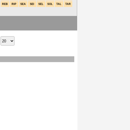
REB
RIP
SEA
SEI
SEL
SOL
TAL
TAR