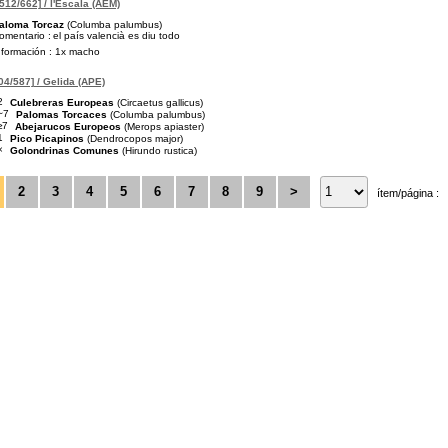
[512/662] / l'Escala (AEM)
aloma Torcaz
(Columba palumbus)
omentario :
el país valencià es diu todo
nformación : 1x macho
04/587] / Gelida (APE)
2
Culebreras Europeas
(Circaetus gallicus)
~7
Palomas Torcaces
(Columba palumbus)
≥7
Abejarucos Europeos
(Merops apiaster)
1
Pico Picapinos
(Dendrocopos major)
×
Golondrinas Comunes
(Hirundo rustica)
2
3
4
5
6
7
8
9
>
ítem/página :