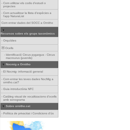
-
Com utilitzar els codis d'estudi o
projectes
-
Com actualitzar la llista d'espècies a
l'app NaturaList
Com entrar dades del SOCC a Ornitho
Recursos sobre els grups taxonòmics
-
Orquídies
Ocells
-
Identificació Circus pygargus - Circus
macrourus (juvenils)
Nocmig a Ornitho
-
El Nocmig- informació general
-
Com entrar les teves dades NocMig a
ornitho.cat?
-
Guia introductòria NFC
-
Catàleg visual de vocalitzacions d'ocells
amb sonograma
Sobre ornitho.cat
-
Política de privacitat i Condicions d'ús