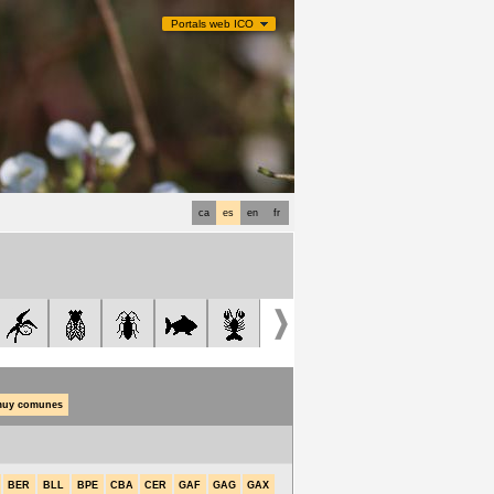
Portals web ICO
ca
es
en
fr
uy comunes
BER
BLL
BPE
CBA
CER
GAF
GAG
GAX