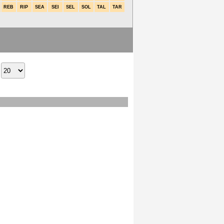
REB
RIP
SEA
SEI
SEL
SOL
TAL
TAR