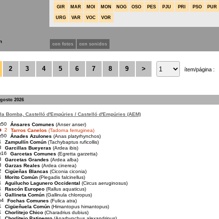
GIR
MAR
MOI
MON
NOG
OSO
PES
PJU
PRI
PSO
PUR
URG
VAR
VOC
VOR
n
con fotos
con sonidos
2
3
4
5
6
7
8
9
>
ítem/página :
agosto 2026
la Bomba, Castelló d'Empúries / Castelló d'Empúries (AEM)
≥50
Ánsares Comunes
(Anser anser)
2
Tarros Canelos
(Tadorna ferruginea)
≥50
Ánades Azulones
(Anas platyrhynchos)
1
Zampullín Común
(Tachybaptus ruficollis)
3
Garcillas Bueyeras
(Ardea ibis)
≥16
Garcetas Comunes
(Egretta garzetta)
3
Garcetas Grandes
(Ardea alba)
3
Garzas Reales
(Ardea cinerea)
2
Cigüeñas Blancas
(Ciconia ciconia)
1
Morito Común
(Plegadis falcinellus)
1
Aguilucho Lagunero Occidental
(Circus aeruginosus)
1
Rascón Europeo
(Rallus aquaticus)
1
Gallineta Común
(Gallinula chloropus)
≥4
Fochas Comunes
(Fulica atra)
1
Cigüeñuela Común
(Himantopus himantopus)
1
Chorlitejo Chico
(Charadrius dubius)
1
Chorlitejo Patinegro
(Anarhynchus alexandrinus)