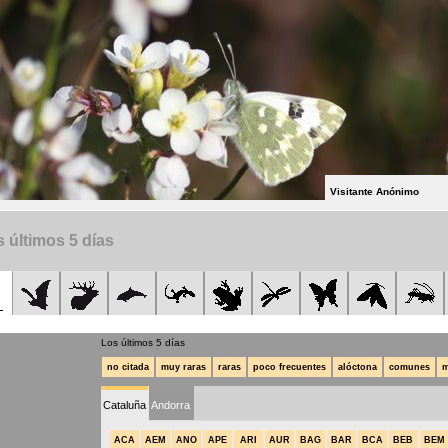
Visitante Anónimo
 últimos 5 días
Los últimos 5 días
no citada
muy raras
raras
poco frecuentes
alóctona
comunes
m
Cataluña
Andorra
ACA
AEM
ANO
APE
ARI
AUR
BAG
BAR
BCA
BEB
BEM