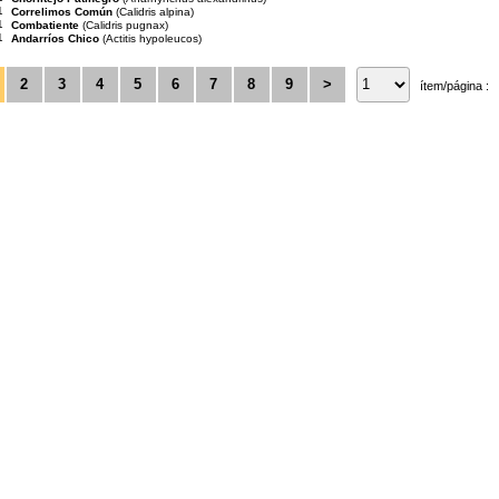
1
Correlimos Común
(Calidris alpina)
1
Combatiente
(Calidris pugnax)
1
Andarríos Chico
(Actitis hypoleucos)
2
3
4
5
6
7
8
9
>
ítem/página :