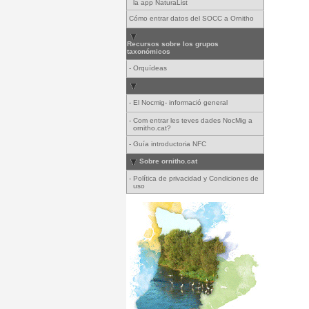
la app NaturaList
Cómo entrar datos del SOCC a Ornitho
Recursos sobre los grupos
taxonómicos
-
Orquídeas
-
El Nocmig- informació general
-
Com entrar les teves dades NocMig a
ornitho.cat?
-
Guía introductoria NFC
Sobre ornitho.cat
-
Política de privacidad y Condiciones de
uso