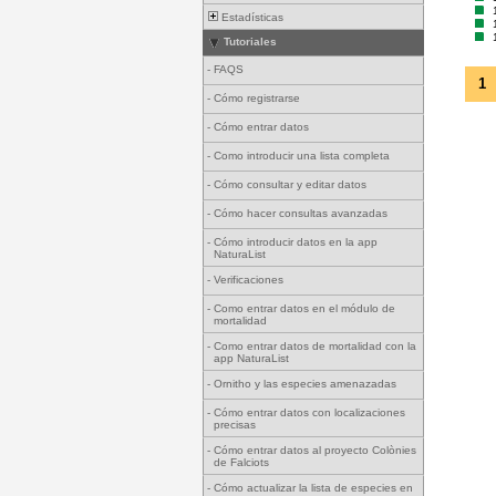
Estadísticas
Tutoriales
-
FAQS
1
-
Cómo registrarse
-
Cómo entrar datos
-
Como introducir una lista completa
-
Cómo consultar y editar datos
-
Cómo hacer consultas avanzadas
-
Cómo introducir datos en la app
NaturaList
-
Verificaciones
-
Como entrar datos en el módulo de
mortalidad
-
Como entrar datos de mortalidad con la
app NaturaList
-
Ornitho y las especies amenazadas
-
Cómo entrar datos con localizaciones
precisas
-
Cómo entrar datos al proyecto Colònies
de Falciots
-
Cómo actualizar la lista de especies en