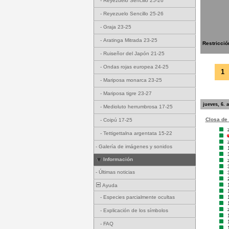
-
Reyezuelo Sencillo 25-26
-
Reyezuelo Sencillo 25-26
-
Graja 23-25
-
Aratinga Mitrada 23-25
Restricció
-
Ruiseñor del Japón 21-25
-
Ondas rojas europea 24-25
1
-
Mariposa monarca 23-25
-
Mariposa tigre 23-27
jueves, 6. 
-
Medioluto herrumbrosa 17-25
Closa de 
-
Coipú 17-25
-
Tettigettalna argentata 15-22
-
Galería de imágenes y sonidos
Información
-
Últimas noticias
Ayuda
-
Especies parcialmente ocultas
-
Explicación de los símbolos
-
FAQ