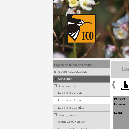
Página de inicio de Ornitho
Los
Entidades colaboradoras
Consultar
Observaciones
-
Los últimos 2 días
Periodo
-
Los últimos 5 días
Especie
-
Los últimos 15 días
Lugar
Datos y análisis
-
Grulla Común 25-26