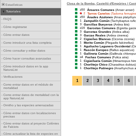
Closa de la Bomba, Castelló d'Empúries / Cast
Estadísticas
≥50
Ánsares Comunes
(Anser anser)
Tutoriales
2
Tarros Canelos
(Tadorna ferrugin
≥50
Ánades Azulones
(Anas platyrhyn
-
FAQS
1
Zampullín Común
(Tachybaptus rufico
3
Garcillas Bueyeras
(Ardea ibis)
-
Cómo registrarse
≥16
Garcetas Comunes
(Egretta garze
3
Garcetas Grandes
(Ardea alba)
-
Cómo entrar datos
3
Garzas Reales
(Ardea cinerea)
2
Cigüeñas Blancas
(Ciconia ciconia)
1
Morito Común
(Plegadis falcinellus)
-
Como introducir una lista completa
1
Aguilucho Lagunero Occidental
(Ci
1
Rascón Europeo
(Rallus aquaticus)
-
Cómo consultar y editar datos
1
Gallineta Común
(Gallinula chloropu
≥4
Fochas Comunes
(Fulica atra)
-
Cómo hacer consultas avanzadas
1
Cigüeñuela Común
(Himantopus him
1
Chorlitejo Chico
(Charadrius dubius)
-
Cómo introducir datos en la app
1
Chorlitejo Patinegro
(Anarhynchus a
NaturaList
-
Verificaciones
1
2
3
4
5
6
-
Como entrar datos en el módulo de
mortalidad
-
Como entrar datos de mortalidad con la
app NaturaList
-
Ornitho y las especies amenazadas
-
Cómo entrar datos con localizaciones
precisas
-
Cómo entrar datos al proyecto Colònies
de Falciots
-
Cómo actualizar la lista de especies en