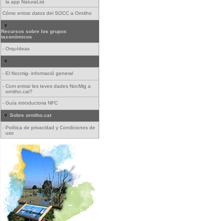
la app NaturaList
Cómo entrar datos del SOCC a Ornitho
Recursos sobre los grupos
taxonómicos
-
Orquídeas
-
El Nocmig- informació general
-
Com entrar les teves dades NocMig a
ornitho.cat?
-
Guía introductoria NFC
Sobre ornitho.cat
-
Política de privacidad y Condiciones de
uso