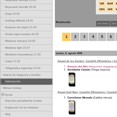
-
Reyezuelo Sencillo 25-26
GIR
MAR
-
Reyezuelo Sencillo 25-26
URG
VAR
-
Graja 23-25
-
Aratinga Mitrada 23-25
Restricción
con fotos
con
-
Ruiseñor del Japón 21-25
-
Ondas rojas europea 24-25
1
2
3
4
5
6
-
Mariposa monarca 23-25
-
Mariposa tigre 23-27
jueves, 6. agosto 2026
-
Medioluto herrumbrosa 17-25
Aguait de les Gantes, Castelló d'Empúries / C
-
Coipú 17-25
7
Gansos del Nilo
(Alopochen aegyptiaca
-
Tettigettalna argentata 15-22
1
Archibebe Común
(Tringa totanus)
-
Galería de imágenes y sonidos
Información
-
Últimas noticias
Aguait Gall Marí, Castelló d'Empúries / Castel
Ayuda
1
Correlimos Menudo
(Calidris minuta)
-
Especies parcialmente ocultas
-
Explicación de los símbolos
-
FAQ