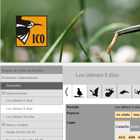
Página de inicio de Ornitho
Los últimos 5 días
Entidades colaboradoras
Consultar
Observaciones
-
Los últimos 2 días
Periodo
Los últimos 5 día
-
Los últimos 5 días
Especie
no citada
muy 
-
Los últimos 15 días
Lugar
Datos y análisis
Cataluña
Andor
-
Grulla Común 25-26
ACA
AEM