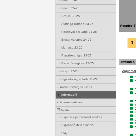
-
Reietó 25-26
-
Reietó 25-26
-
Graula 23-25
-
Aratinga mitrada 23-25
Restricció
-
Rossinyol del Japó 21-25
-
Brocat variable 24-25
1
-
Monarca 23-25
-
Papallona tigre 23-27
divendres, 
-
Escac ferruginós 17-25
Aiguamoll
-
Coipú 17-25
-
Cigalella argentada 15-22
-
Galeria d'imatges i sons
Informació
-
Darreres notícies
Ajuda
-
Espècies parcialment ocultes
-
Explicació dels símbols
-
FAQ