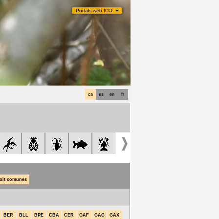
Portals web ICO
ca
es
en
fr
olt comunes
BER
BLL
BPE
CBA
CER
GAF
GAG
GAX