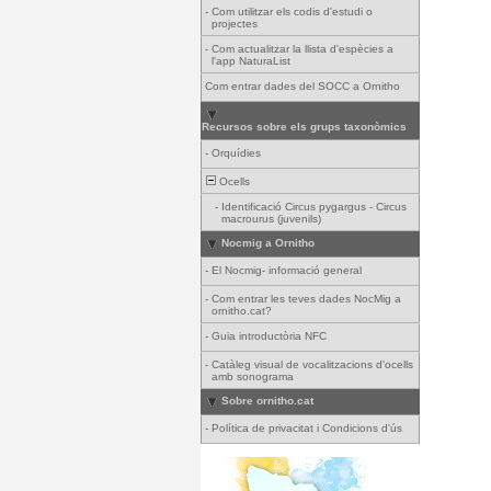
-
Com utilitzar els codis d'estudi o
projectes
-
Com actualitzar la llista d'espècies a
l'app NaturaList
Com entrar dades del SOCC a Ornitho
Recursos sobre els grups taxonòmics
-
Orquídies
Ocells
-
Identificació Circus pygargus - Circus
macrourus (juvenils)
Nocmig a Ornitho
-
El Nocmig- informació general
-
Com entrar les teves dades NocMig a
ornitho.cat?
-
Guia introductòria NFC
-
Catàleg visual de vocalitzacions d'ocells
amb sonograma
Sobre ornitho.cat
-
Política de privacitat i Condicions d'ús