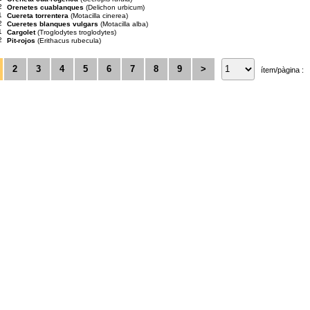
2
Orenetes cuablanques
(Delichon urbicum)
1
Cuereta torrentera
(Motacilla cinerea)
2
Cueretes blanques vulgars
(Motacilla alba)
1
Cargolet
(Troglodytes troglodytes)
2
Pit-rojos
(Erithacus rubecula)
2
3
4
5
6
7
8
9
>
ítem/pàgina :