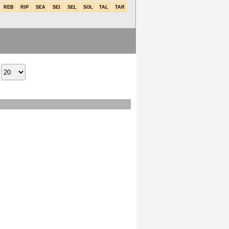
REB
RIP
SEA
SEI
SEL
SOL
TAL
TAR