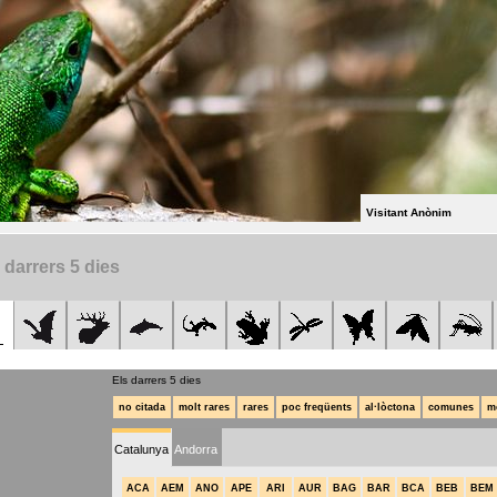
Visitant Anònim
 darrers 5 dies
Els darrers 5 dies
no citada
molt rares
rares
poc freqüents
al·lòctona
comunes
m
Catalunya
Andorra
ACA
AEM
ANO
APE
ARI
AUR
BAG
BAR
BCA
BEB
BEM