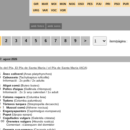
GIR
MAR
MOI
MON
NOG
OSO
PES
PJU
PRI
PSO
PUR
URG
VAR
VOC
VOR
amb fotos
amb sons
2
3
4
5
6
7
8
9
>
ítem/pàgina :
7. agost 2026
s del Pla, El Pla de Santa Maria / el Pla de Santa Maria (ACA)
1
Ànec collverd
(Anas platyrhynchos)
4
Cabussets
(Tachybaptus ruficollis)
Informació : 2x polls / 2x adults
1
Aligot comú
(Buteo buteo)
3
Polles d'aigua
(Gallinula chloropus)
Informació : 2x 1r any calendari / 1x adult
5
Coloms roquers
(Columba livia)
9
Tudons
(Columba palumbus)
2
Tórtores turques
(Streptopelia decaocto)
1
Mussol comú
(Athene noctua)
1
Enganyapastors
(Caprimulgus europaeus)
1
Puput
(Upupa epops)
2
Cogullades vulgars
(Galerida cristata)
~30
Orenetes vulgars
(Hirundo rustica)
Comentari :
s'aixequen del dormidor
1
Oreneta cua-rogenca
(Cecropis rufula)