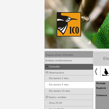
Pàgina d'inici d'Ornitho
Els
Entitats col·laboradores
Consulta
Observacions
-
Els darrers 2 dies
Període
-
Els darrers 5 dies
Espècie
-
Els darrers 15 dies
Comarca
Dades i anàlisis
-
Grua 25-26