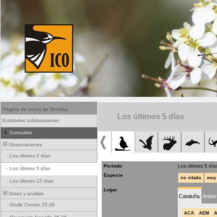
Página de inicio de Ornitho
Los últimos 5 días
Entidades colaboradoras
Consultar
Observaciones
-
Los últimos 2 días
Periodo
Los últimos 5 día
-
Los últimos 5 días
Especie
no citada
muy 
-
Los últimos 15 días
Lugar
Datos y análisis
Cataluña
Andor
-
Grulla Común 25-26
ACA
AEM