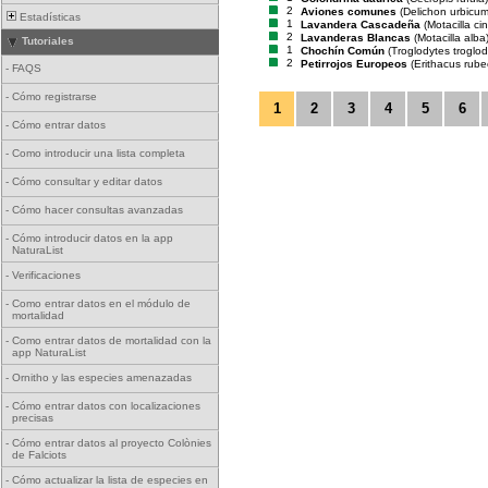
2
Aviones comunes
(Delichon urbicum
Estadísticas
1
Lavandera Cascadeña
(Motacilla ci
2
Lavanderas Blancas
(Motacilla alba
Tutoriales
1
Chochín Común
(Troglodytes troglod
2
Petirrojos Europeos
(Erithacus rube
-
FAQS
-
Cómo registrarse
1
2
3
4
5
6
-
Cómo entrar datos
-
Como introducir una lista completa
-
Cómo consultar y editar datos
-
Cómo hacer consultas avanzadas
-
Cómo introducir datos en la app
NaturaList
-
Verificaciones
-
Como entrar datos en el módulo de
mortalidad
-
Como entrar datos de mortalidad con la
app NaturaList
-
Ornitho y las especies amenazadas
-
Cómo entrar datos con localizaciones
precisas
-
Cómo entrar datos al proyecto Colònies
de Falciots
-
Cómo actualizar la lista de especies en