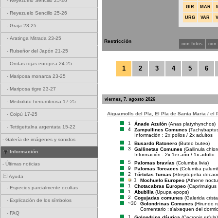
-
Reyezuelo Sencillo 25-26
GIR
MAR
-
Reyezuelo Sencillo 25-26
URG
VAR
-
Graja 23-25
-
Aratinga Mitrada 23-25
Restricción
con fotos
con
-
Ruiseñor del Japón 21-25
-
Ondas rojas europea 24-25
1
2
3
4
5
6
-
Mariposa monarca 23-25
-
Mariposa tigre 23-27
viernes, 7. agosto 2026
-
Medioluto herrumbrosa 17-25
Aiguamolls del Pla, El Pla de Santa Maria / el
-
Coipú 17-25
1
Ánade Azulón
(Anas platyrhynchos)
-
Tettigettalna argentata 15-22
4
Zampullines Comunes
(Tachybaptus 
Información : 2x pollos / 2x adultos
-
Galería de imágenes y sonidos
1
Busardo Ratonero
(Buteo buteo)
3
Gallinetas Comunes
(Gallinula chlo
Información
Información : 2x 1er año / 1x adulto
5
Palomas bravías
(Columba livia)
-
Últimas noticias
9
Palomas Torcaces
(Columba palum
2
Tórtolas Turcas
(Streptopelia decao
Ayuda
1
Mochuelo Europeo
(Athene noctu
1
Chotacabras Europeo
(Caprimulgus
-
Especies parcialmente ocultas
1
Abubilla
(Upupa epops)
2
Cogujadas comunes
(Galerida crista
-
Explicación de los símbolos
~30
Golondrinas Comunes
(Hirundo r
Comentario :
s'aixequen del dormi
-
FAQ
1
Golondrina dáurica
(Cecropis rufula)