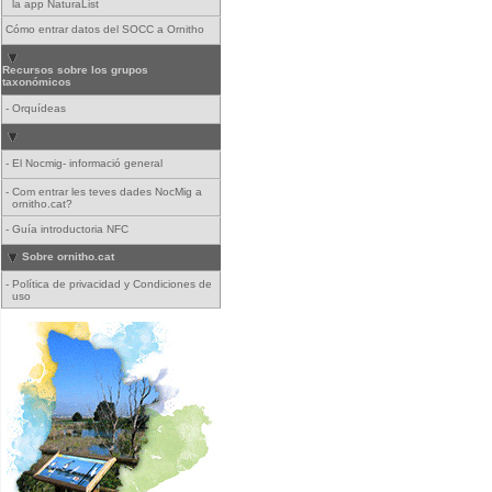
la app NaturaList
Cómo entrar datos del SOCC a Ornitho
Recursos sobre los grupos
taxonómicos
-
Orquídeas
-
El Nocmig- informació general
-
Com entrar les teves dades NocMig a
ornitho.cat?
-
Guía introductoria NFC
Sobre ornitho.cat
-
Política de privacidad y Condiciones de
uso