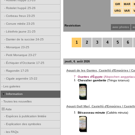
-
Roitelet huppé 25-26
GIR
MAR
-
Roitelet huppé 25-26
URG
VAR
-
Corbeau freux 23-25
-
Conure mitrée 23-25
Restriction
avec photos
a
-
Léiothrix jaune 21-25
-
Damier de la succise 24-25
1
2
3
4
5
6
-
Monarque 23-25
-
Petit Monarque 23-27
jeudi, 6. août 2026
-
Échiquier d'Occitanie 17-25
Aguait de les Gantes, Castelló d'Empúries / C
-
Ragondin 17-25
7
Ouettes d'Égypte
(Alopochen aegyptiac
-
Cigale argentée 15-22
1
Chevalier gambette
(Tringa totanus)
-
Les galeries
Information
-
Toutes les nouvelles
Aguait Gall Marí, Castelló d'Empúries / Castel
Aide
1
Bécasseau minute
(Calidris minuta)
-
Espèces à publication limitée
-
Explication des symboles
-
les FAQs