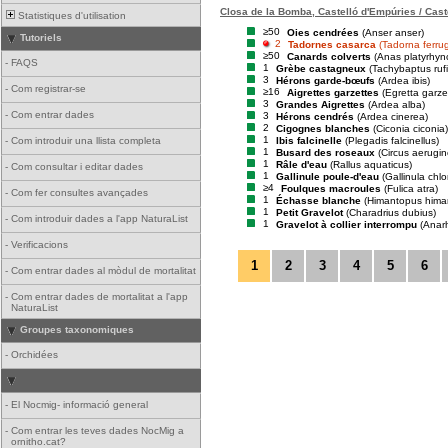
Closa de la Bomba, Castelló d'Empúries / Cast
Statistiques d'utilisation
≥50
Oies cendrées
(Anser anser)
Tutoriels
2
Tadornes casarca
(Tadorna ferru
≥50
Canards colverts
(Anas platyrhyn
-
FAQS
1
Grèbe castagneux
(Tachybaptus rufic
3
Hérons garde-bœufs
(Ardea ibis)
-
Com registrar-se
≥16
Aigrettes garzettes
(Egretta garze
3
Grandes Aigrettes
(Ardea alba)
-
Com entrar dades
3
Hérons cendrés
(Ardea cinerea)
2
Cigognes blanches
(Ciconia ciconia)
1
Ibis falcinelle
(Plegadis falcinellus)
-
Com introduir una llista completa
1
Busard des roseaux
(Circus aerugi
1
Râle d'eau
(Rallus aquaticus)
-
Com consultar i editar dades
1
Gallinule poule-d'eau
(Gallinula chl
≥4
Foulques macroules
(Fulica atra)
-
Com fer consultes avançades
1
Échasse blanche
(Himantopus hima
1
Petit Gravelot
(Charadrius dubius)
-
Com introduir dades a l'app NaturaList
1
Gravelot à collier interrompu
(Anar
-
Verificacions
1
2
3
4
5
6
-
Com entrar dades al mòdul de mortalitat
-
Com entrar dades de mortalitat a l'app
NaturaList
Groupes taxonomiques
-
Orchidées
-
El Nocmig- informació general
-
Com entrar les teves dades NocMig a
ornitho.cat?