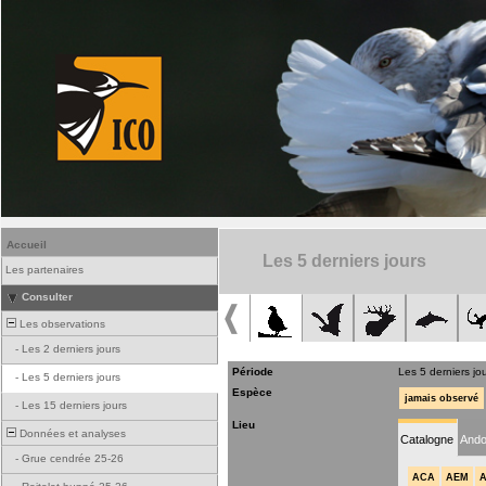
Accueil
Les 5 derniers jours
Les partenaires
Consulter
Les observations
-
Les 2 derniers jours
Période
Les 5 derniers jo
-
Les 5 derniers jours
Espèce
jamais observé
-
Les 15 derniers jours
Lieu
Données et analyses
Catalogne
Ando
-
Grue cendrée 25-26
ACA
AEM