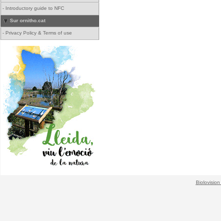
-
Introductory guide to NFC
Sur ornitho.cat
-
Privacy Policy & Terms of use
Biolovision